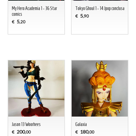
My Hero Academia 1 - 36 Star
Tokyo Ghoul 1 - 14 Jpop conclusa
comics
5
€
,90
5
€
,20
Jason 13 Woorhees
Galaxia
200
180
€
€
,00
,00