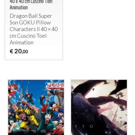
40 x 40 cm Cuscino Toei
Animation
Dragon Ball Super
Son
GOKU
Pillow
Characters II 40 × 40
cm Cuscino Toei
Animation
20
€
,00