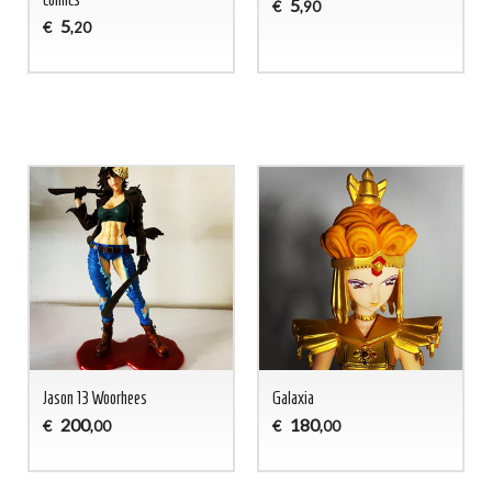
5
€
,90
5
€
,20
Jason 13 Woorhees
Galaxia
200
180
€
€
,00
,00