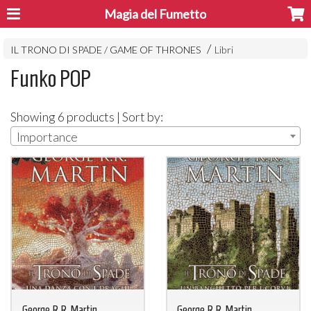
Magia del Fumetto
IL TRONO DI SPADE / GAME OF THRONES
Libri
Funko POP
Showing 6 products | Sort by:
Importance
George R.R. Martin -
George R.R. Martin -