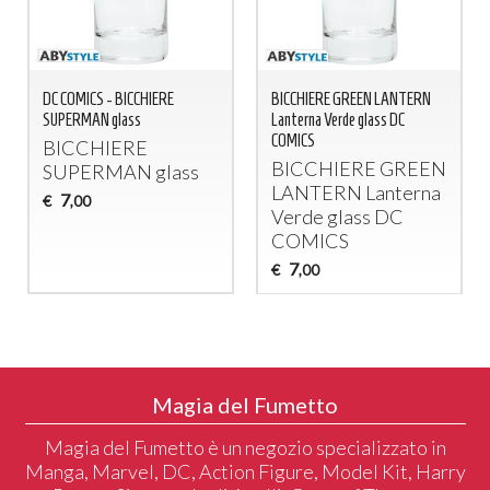
DC COMICS - BICCHIERE
BICCHIERE GREEN LANTERN
SUPERMAN glass
Lanterna Verde glass DC
COMICS
BICCHIERE
BICCHIERE
GREEN
SUPERMAN
glass
LANTERN
Lanterna
7
€
,00
Verde glass DC
COMICS
7
€
,00
Magia del Fumetto
Magia del Fumetto è un negozio specializzato in
Manga, Marvel, DC, Action Figure, Model Kit, Harry