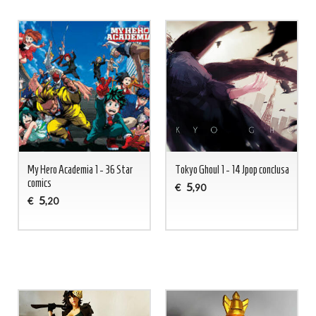
My Hero Academia 1 - 36 Star
Tokyo Ghoul 1 - 14 Jpop conclusa
comics
5
€
,90
5
€
,20