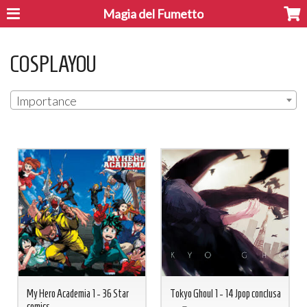
Magia del Fumetto
COSPLAYOU
Importance
My Hero Academia 1 - 36 Star
Tokyo Ghoul 1 - 14 Jpop conclusa
comics