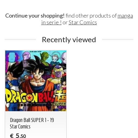
Continue your shopping!
find other products of
manga
in serie !
or
Star Comics
Recently viewed
Dragon Ball SUPER 1 - 19
Star Comics
5
€
,50