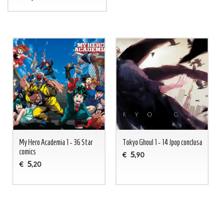
My Hero Academia 1 - 36 Star
Tokyo Ghoul 1 - 14 Jpop conclusa
comics
5
€
,90
5
€
,20