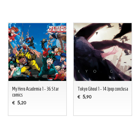
My Hero Academia 1 - 36 Star
Tokyo Ghoul 1 - 14 Jpop conclusa
comics
5
€
,90
5
€
,20