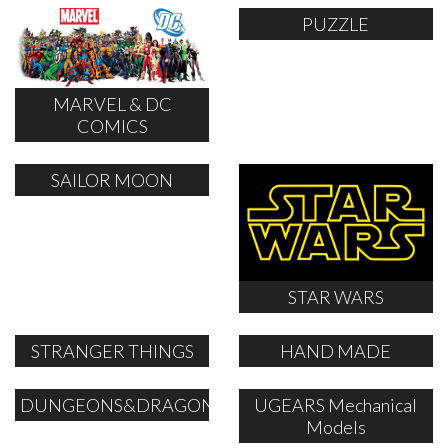
PUZZLE
MARVEL & DC
COMICS
SAILOR MOON
STAR WARS
STRANGER THINGS
HAND MADE
DUNGEONS&DRAGONS
UGEARS Mechanical
Models