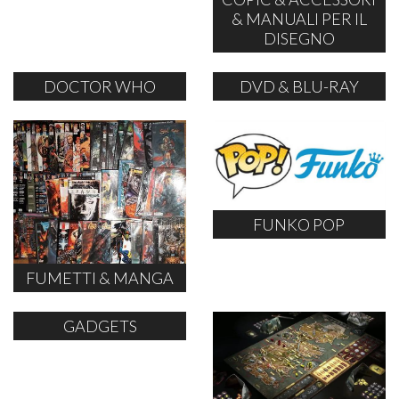
& MANUALI PER IL
DISEGNO
DOCTOR WHO
DVD & BLU-RAY
FUNKO POP
FUMETTI & MANGA
GADGETS