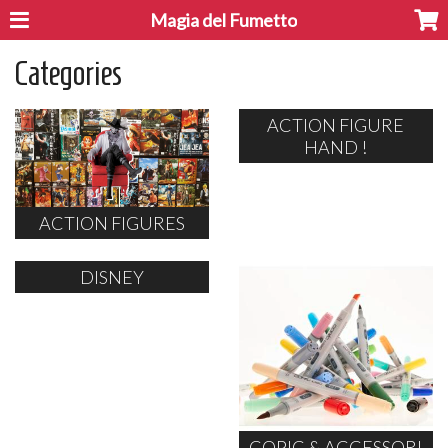
Magia del Fumetto
Categories
ACTION FIGURE
HAND !
ACTION FIGURES
DISNEY
COPIC & ACCESSORI