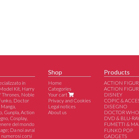
Shop
Products
cializzato in
Home
ACTION FIGUR
Model Kit, Harry
Categories
ACTION FIGUR
of Thrones, Noble
Your cart
DISNEY
 Funko, Doctor
Privacy and Cookies
COPIC & ACCE
 Manga,
Legal notices
DISEGNO
o, Gunpla, Action
About us
DOCTOR WH
segno, Cosplay,
DVD & BLU-RA
genere del mondo
FUMETTI & M
tage; Da noi avrai
Sfusi
FUNKO POP
 a numerosi corsi
Serie Complete
GADGETS