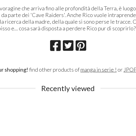
 voragine che arriva fino alle profondità della Terra, è luogo
 da parte dei 'Cave Raiders'. Anche Rico vuole intraprend
la ricerca della madre, della quale si sono perse le tracce. C
isso e... cosa sarà disposta a perdere Rico pur di scoprirlo?
ur shopping!
find other products of
manga in serie !
or
JPO
Lillith Fau
Queen Esmer
Recently viewed
180
200
€
€
,00
,00