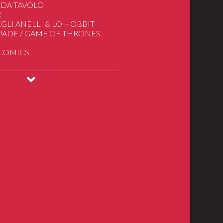
 DA TAVOLO
R
GLI ANELLI & LO HOBBIT
SPADE / GAME OF THRONES
 COMICS
INGS
DRAGONS
ical Models