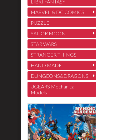
LIBRI FANTASY
MARVEL & DC COMICS
PUZZLE
SAILOR MOON
STAR WARS
STRANGER THINGS
HAND MADE
DUNGEONS&DRAGONS
UGEARS Mechanical
Models