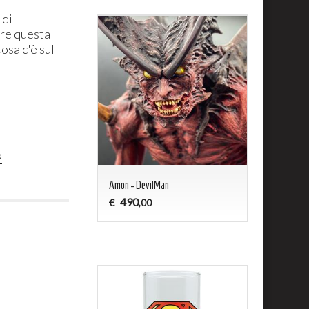
 di
ere questa
osa c'è sul
P
ald - Captain Harlock
Amon - DevilMan
Jason 13 Woo
490
200
€
€
,00
,00