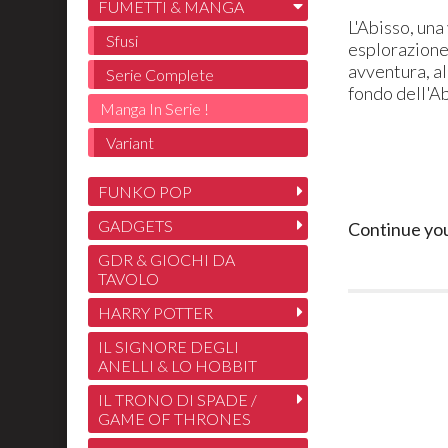
FUMETTI & MANGA
L'Abisso, una
Sfusi
esplorazione
avventura, al
Serie Complete
fondo dell'Ab
Manga In Serie !
Variant
FUNKO POP
GADGETS
Continue yo
GDR & GIOCHI DA
TAVOLO
HARRY POTTER
IL SIGNORE DEGLI
ANELLI & LO HOBBIT
IL TRONO DI SPADE /
GAME OF THRONES