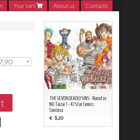
n
Your cart
About us
Contacts
7,90
ED NEVERLAND 1 - 20
THE SEVEN DEADLY SINS - Nanatzu
My Hero Acade
rt
sa
NO Taizai 1 - 41 Star Comics
5
€
,20
Conclusa
5
€
,20