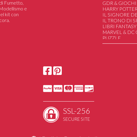
i di Fumetto,
Manga In Serie !
GDR & GIOCHI
i Modellismo e
Variant
HARRY POTTE
el kit con
IL SIGNORE DE
cora.
IL TRONO DI 
LIBRI FANTASY
MARVEL & DC
PUZZLE
SAILOR MOON
STAR WARS
STRANGER TH
HAND MADE
DUNGEONS&
UGEARS Mechan
SSL-256
SECURE SITE