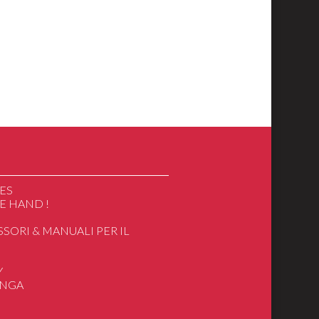
ES
E HAND !
SSORI & MANUALI PER IL
O
Y
ANGA