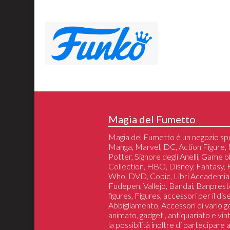
Magia del Fumetto
Magia del Fumetto è un negozio spe
Manga, Marvel, DC, Action Figure, 
Potter, Signore degli Anelli, Game 
Collection, HBO, Disney, Fantasy,
Who, DVD, Copic, Libri Accademia
Fudepen, Vallejo, Bandai, Banprest
figures, Figures, accessori per il di
Abbigliamento, Accessori di vario 
animato, gadget , antiquariato e vin
la possibilità inoltre di partecipare