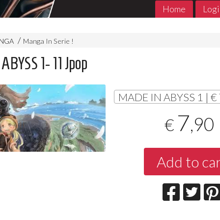
Home
Logi
ANGA
Manga In Serie !
ABYSS 1- 11 Jpop
MADE IN ABYSS 1 | € 
7
,90
€
MADE in ABYSS 1- 11 Jpop
THE PROMIS
Add to ca
Jpop Conclu
7
€
,90
5
€
,90