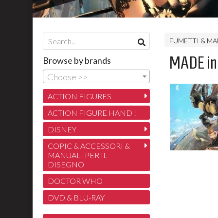
FUMETTI & M
MADE in 
Browse by brands
Choose >>
ACTION FIGURES
ACTION FIGURE HAND !
DISNEY
COPIC & ACCESSORI &
MANUALI PER IL
DISEGNO
DOCTOR WHO
DVD & BLU-RAY