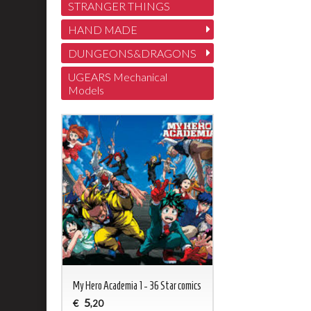
STRANGER THINGS
HAND MADE
DUNGEONS&DRAGONS
UGEARS Mechanical
Models
My Hero Academia 1 - 36 Star comics
5
€
,20