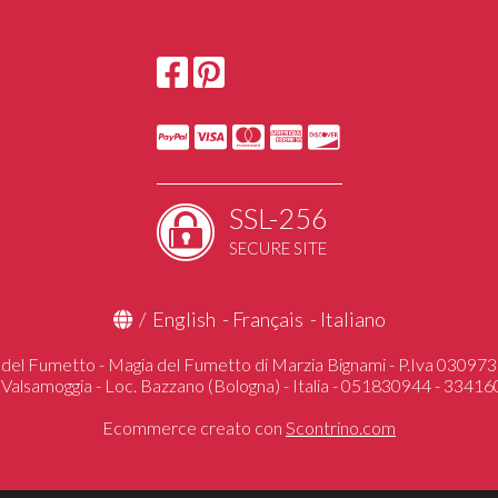
STRANGER TH
HAND MADE
DUNGEONS&
UGEARS Mechan
SSL-256
SECURE SITE
/
English
-
Français
-
Italiano
del Fumetto - Magia del Fumetto di Marzia Bignami - P.Iva 0309
 Valsamoggia - Loc. Bazzano (Bologna) - Italia - 051830944 - 3341
Ecommerce creato con
Scontrino.com