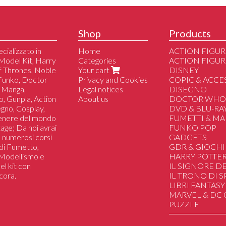
Shop
Products
cializzato in
Home
ACTION FIGUR
Model Kit, Harry
Categories
ACTION FIGUR
of Thrones, Noble
Your cart
DISNEY
 Funko, Doctor
Privacy and Cookies
COPIC & ACCE
 Manga,
Legal notices
DISEGNO
o, Gunpla, Action
About us
DOCTOR WH
segno, Cosplay,
DVD & BLU-RA
genere del mondo
FUMETTI & M
tage; Da noi avrai
FUNKO POP
 a numerosi corsi
GADGETS
i di Fumetto,
GDR & GIOCHI
i Modellismo e
HARRY POTTE
el kit con
IL SIGNORE DE
cora.
IL TRONO DI 
LIBRI FANTASY
MARVEL & DC
PUZZLE
SAILOR MOON
STAR WARS