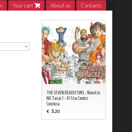
n
Your cart
About us
Contacts
ED NEVERLAND 1 - 20
THE SEVEN DEADLY SINS - Nanatzu
My Hero Acade
sa
NO Taizai 1 - 41 Star Comics
5
€
,20
Conclusa
5
€
,20