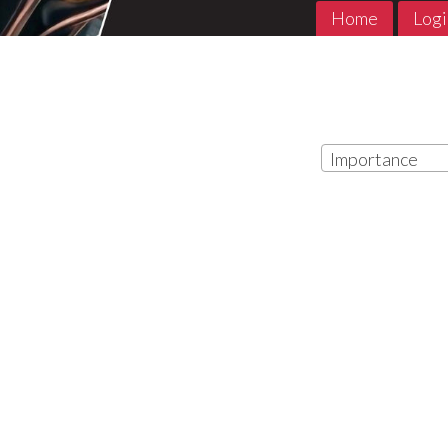
Home
Logi
Importance
MADE in ABYSS 1- 11 Jpop
THE PROMIS
Jpop Conclu
7
€
,90
5
€
,90