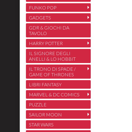
FUNKO POP
GADGETS
GDR & GIOCHI DA
TAVOLO
HARRY POTTER
IL SIGNORE DEGLI
ANELLI & LO HOBBIT
IL TRONO DI SPADE /
GAME OF THRONES
LIBRI FANTASY
MARVEL & DC COMICS
PUZZLE
SAILOR MOON
STAR WARS