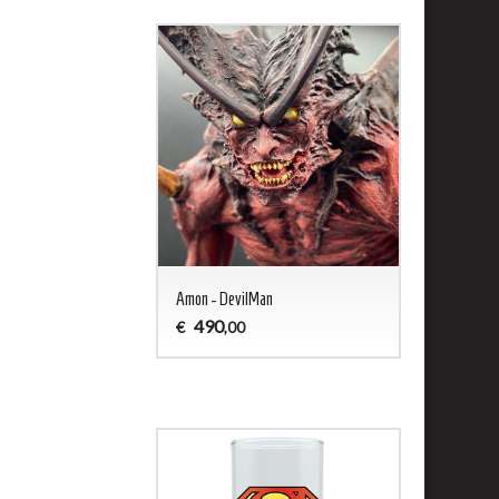
ald - Captain Harlock
Amon - DevilMan
Jason 13 Woo
490
200
€
€
,00
,00