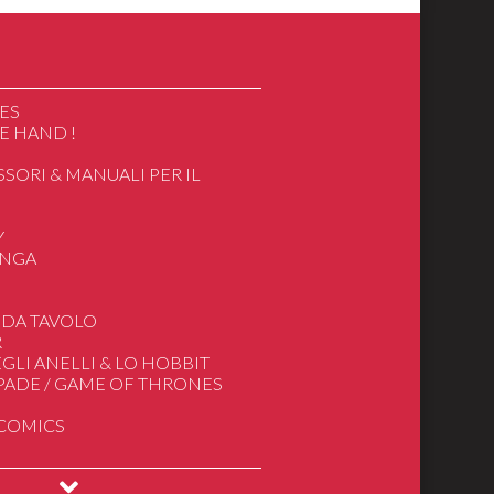
ES
E HAND !
SSORI & MANUALI PER IL
O
Y
ANGA
 DA TAVOLO
R
GLI ANELLI & LO HOBBIT
SPADE / GAME OF THRONES
 COMICS