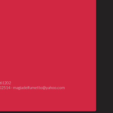
INGS
DRAGONS
ical Models
7361202
602514 -
magiadelfumetto@yahoo.com