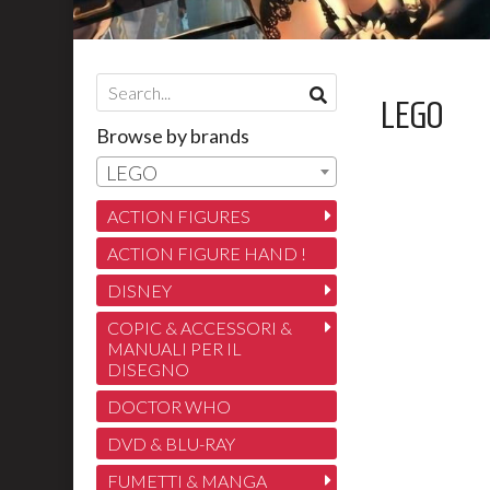
LEGO
Browse by brands
LEGO
ACTION FIGURES
ACTION FIGURE HAND !
DISNEY
COPIC & ACCESSORI &
MANUALI PER IL
DISEGNO
DOCTOR WHO
DVD & BLU-RAY
FUMETTI & MANGA