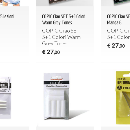
5 lezioni
COPIC Ciao SET 5+1 Colori
COPIC Ciao SE
Warm Grey Tones
Manga 6
COPIC
Ciao
SET
COPIC
Ci
5+1 Colori Warm
5+1 Color
Grey Tones
27
€
,00
27
€
,00
Lillith Fau
Queen Esmer
180
200
€
€
,00
,00