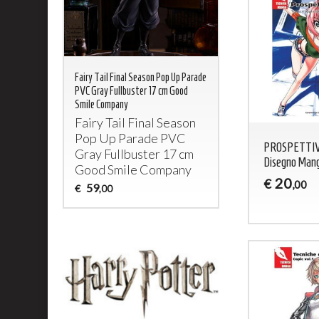
Fairy Tail Final Season Pop Up Parade
PVC Gray Fullbuster 17 cm Good
Smile Company
Fairy Tail Final Season
Pop Up Parade
PVC
PROSPETTIVA
Gray Fullbuster 17 cm
Disegno Man
Good Smile Company
20
€
,00
59
€
,00