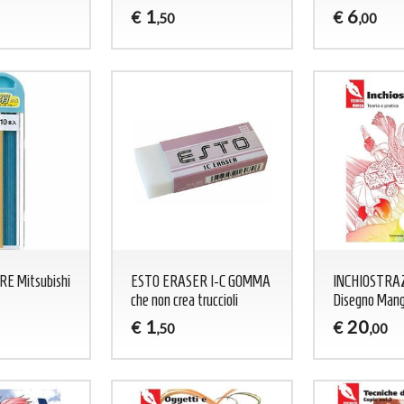
1
6
€
€
,50
,00
E Mitsubishi
ESTO ERASER I-C GOMMA
INCHIOSTRAZ
che non crea truccioli
Disegno Man
1
20
€
€
,50
,00