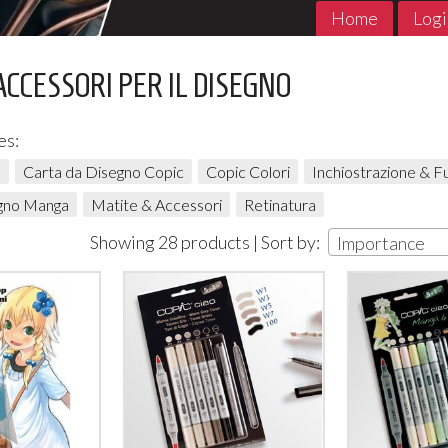
Home
Logi
ACCESSORI PER IL DISEGNO
es:
c
Carta da Disegno Copic
Copic Colori
Inchiostrazione & 
gno Manga
Matite & Accessori
Retinatura
Showing 28 products | Sort by:
Importance
MADE in ABYSS 1- 11 Jpop
THE PROMIS
Jpop Conclu
7
€
,90
5
€
,90