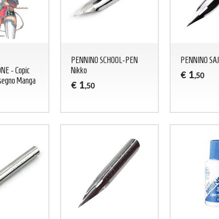
PENNINO SCHOOL-PEN
PENNINO SAJ
NE - Copic
Nikko
1
€
,50
Disegno Manga
1
€
,50