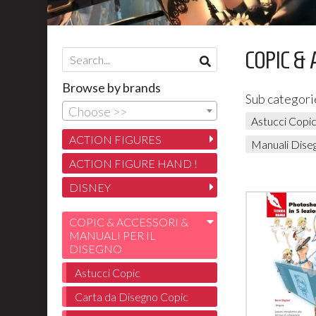
COPIC & 
Browse by brands
Sub categori
Choose >>
Astucci Copi
ACTION FIGURES
Manuali Dise
ACTION FIGURE HAND !
DISNEY
COPIC & ACCESSORI &
MANUALI PER IL
DISEGNO
Astucci Copic
Carta da Disegno Copic