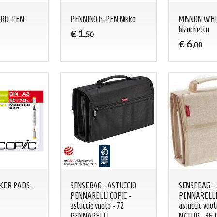
ARU-PEN
PENNINO G-PEN Nikko
MISNON WHI
bianchetto
1
€
,50
6
€
,00
KER PADS -
SENSEBAG - ASTUCCIO
SENSEBAG - 
PENNARELLI COPIC -
PENNARELLI 
astuccio vuoto - 72
astuccio vuo
PENNARELLI
NATUR - 36