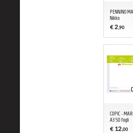
PENNINO M
Nikko
2
€
,90
COPIC - MAR
A3 50 fogli
12
€
,00