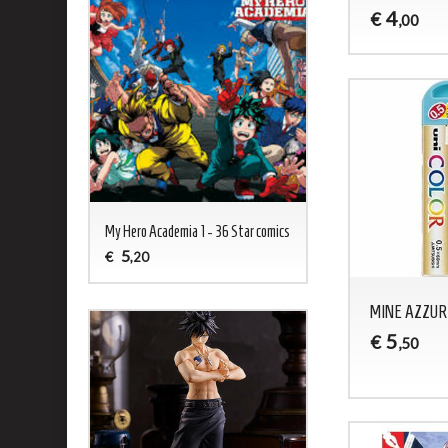
4
€
,00
My Hero Academia 1 - 36 Star comics
5
€
,20
MINE AZZURR
5
€
,50