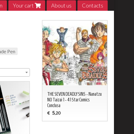
n
Your cart
About us
Contacts
Fude Pen
ED NEVERLAND 1 - 20
THE SEVEN DEADLY SINS - Nanatzu
My Hero Acade
sa
NO Taizai 1 - 41 Star Comics
5
€
,20
Conclusa
5
€
,20