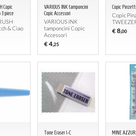
 Copic
VARIOUS INK tamponcini
Copic Pinze
 3 piece
Copic Accessori
Copic Pin
RUSH
VARIOUS
INK
TWEEZE
tch & Ciao
tamponcini Copic
8
€
,00
Accessori
4
€
,25
BICCHIERE GREEN LANTERN
BICCHIERE 
Lanterna Verde glass DC COMICS
DC
CO
BICCHIERE
GREEN
FLASH
LANTERN
Lanterna
7
€
,00
Verde glass DC
COMICS
7
€
,00
Tone Eraser I-C
MINE AZZUR