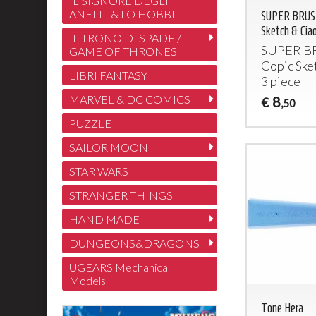
IL SIGNORE DEGLI
ANELLI & LO HOBBIT
SUPER BRUSH
Sketch & Ciao
IL TRONO DI SPADE /
SUPER
B
GAME OF THRONES
Copic Ske
LIBRI FANTASY
3 piece
MARVEL & DC COMICS
8
€
,50
PUZZLE
SAILOR MOON
STAR WARS
STRANGER THINGS
HAND MADE
DUNGEONS&DRAGONS
UGEARS Mechanical
Models
Tone Hera