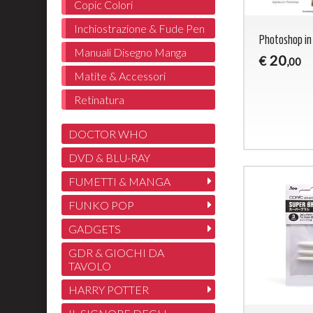
Copic Colori
Inchiostrazione & Fude Pen
Photoshop in 
Manuali Disegno Manga
20
€
,00
Matite & Accessori
Retinatura
DOCTOR WHO
DVD & BLU-RAY
FUMETTI & MANGA
FUNKO POP
GADGETS
GDR & GIOCHI DA
TAVOLO
HARRY POTTER