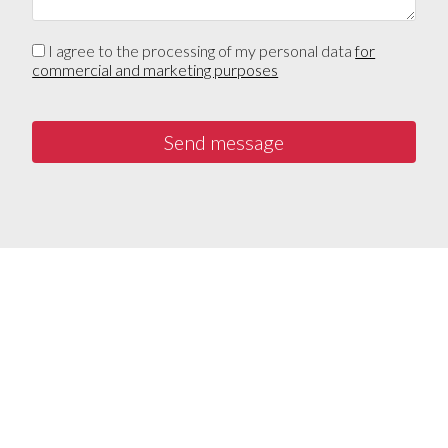
I agree to the processing of my personal data
for
commercial and marketing purposes
Send message
Lillith Fau
Queen Esmer
180
200
€
€
,00
,00