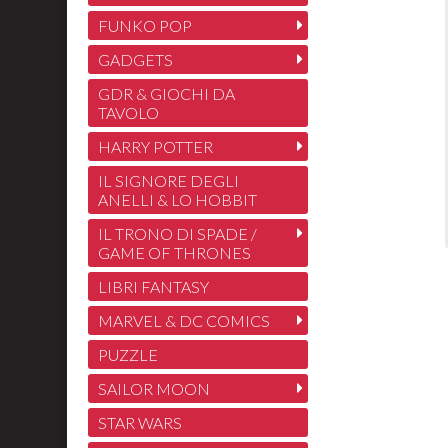
FUNKO POP
GADGETS
GDR & GIOCHI DA
TAVOLO
HARRY POTTER
IL SIGNORE DEGLI
ANELLI & LO HOBBIT
IL TRONO DI SPADE /
GAME OF THRONES
LIBRI FANTASY
MARVEL & DC COMICS
PUZZLE
SAILOR MOON
STAR WARS