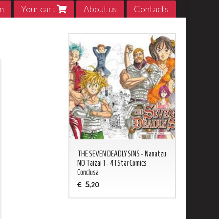
n
Your cart
About us
Contacts
ED NEVERLAND 1 - 20
THE SEVEN DEADLY SINS - Nanatzu
My Hero Acade
sa
NO Taizai 1 - 41 Star Comics
5
€
,20
Conclusa
5
€
,20