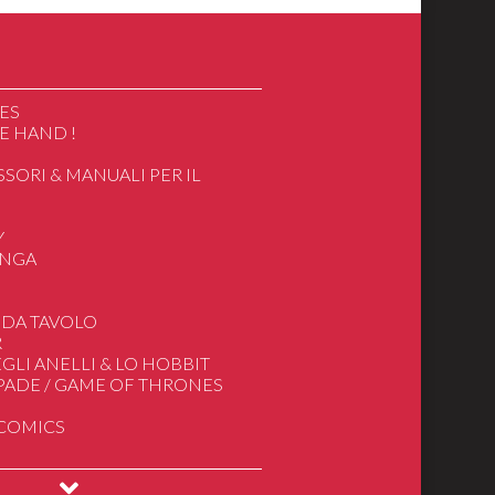
ES
E HAND !
SSORI & MANUALI PER IL
O
Y
ANGA
 DA TAVOLO
R
GLI ANELLI & LO HOBBIT
SPADE / GAME OF THRONES
 COMICS