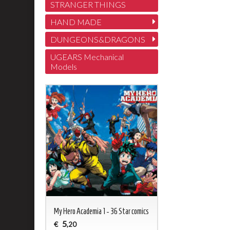
STRANGER THINGS
HAND MADE
DUNGEONS&DRAGONS
UGEARS Mechanical
Models
My Hero Academia 1 - 36 Star comics
5
€
,20