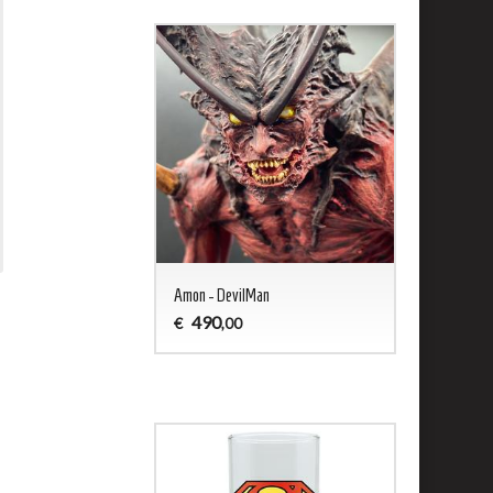
ald - Captain Harlock
Amon - DevilMan
Jason 13 Woo
490
200
€
€
,00
,00