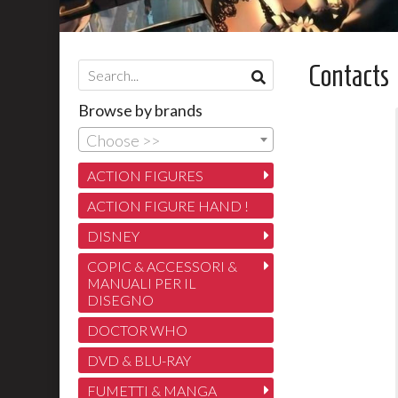
Contacts
Browse by brands
Choose >>
ACTION FIGURES
ACTION FIGURE HAND !
DISNEY
COPIC & ACCESSORI &
MANUALI PER IL
DISEGNO
DOCTOR WHO
DVD & BLU-RAY
FUMETTI & MANGA