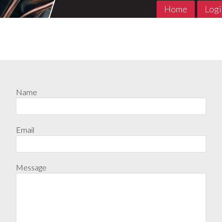
Home
Logi
Name
Email
MADE in ABYSS 1- 11 Jpop
THE PROMIS
Jpop Conclu
Message
7
€
,90
5
€
,90