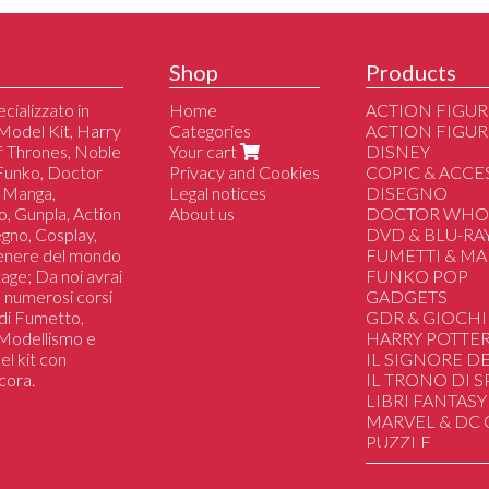
Shop
Products
cializzato in
Home
ACTION FIGUR
Model Kit, Harry
Categories
ACTION FIGUR
of Thrones, Noble
Your cart
DISNEY
 Funko, Doctor
Privacy and Cookies
COPIC & ACCE
 Manga,
Legal notices
DISEGNO
o, Gunpla, Action
About us
DOCTOR WH
segno, Cosplay,
DVD & BLU-RA
genere del mondo
FUMETTI & M
tage; Da noi avrai
FUNKO POP
 a numerosi corsi
GADGETS
i di Fumetto,
GDR & GIOCHI
i Modellismo e
HARRY POTTE
el kit con
IL SIGNORE DE
cora.
IL TRONO DI 
LIBRI FANTASY
MARVEL & DC
PUZZLE
SAILOR MOON
STAR WARS