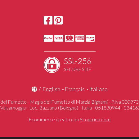
STRANGER TH
HAND MADE
DUNGEONS&
UGEARS Mechan
SSL-256
SECURE SITE
/
English
-
Français
-
Italiano
del Fumetto - Magia del Fumetto di Marzia Bignami - P.Iva 0309
 Valsamoggia - Loc. Bazzano (Bologna) - Italia - 051830944 - 3341
Ecommerce creato con
Scontrino.com