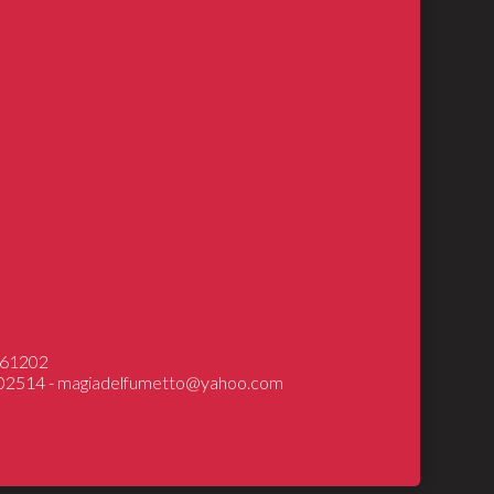
INGS
DRAGONS
ical Models
7361202
602514 -
magiadelfumetto@yahoo.com