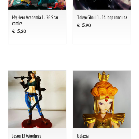
My Hero Academia 1 - 36 Star
Tokyo Ghoul 1 - 14 Jpop conclusa
comics
5
€
,90
5
€
,20
Jason 13 Woorhees
Galaxia