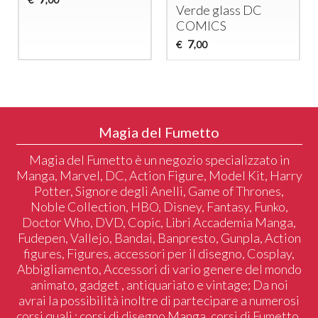
Verde glass DC
COMICS
7
€
,00
Magia del Fumetto
Magia del Fumetto è un negozio specializzato in
Manga, Marvel, DC, Action Figure, Model Kit, Harry
Potter, Signore degli Anelli, Game of Thrones,
Noble Collection, HBO, Disney, Fantasy, Funko,
Doctor Who, DVD, Copic, Libri Accademia Manga,
Fudepen, Vallejo, Bandai, Banpresto, Gunpla, Action
figures, Figures, accessori per il disegno, Cosplay,
Abbigliamento, Accessori di vario genere del mondo
animato, gadget , antiquariato e vintage; Da noi
avrai la possibilità inoltre di partecipare a numerosi
corsi quali : corsi di disegno Manga, corsi di Fumetto,