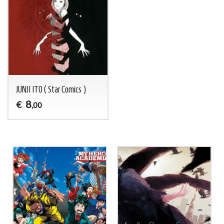
JUNJI ITO ( Star Comics )
8
€
,00