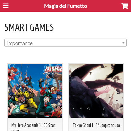
Magia del Fumetto
SMART GAMES
Importance
My Hero Academia 1 - 36 Star
Tokyo Ghoul 1 - 14 Jpop conclusa
comics