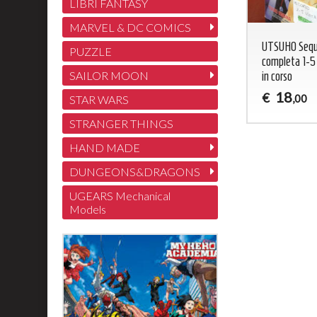
LIBRI FANTASY
MARVEL & DC COMICS
UTSUHO Seq
PUZZLE
completa 1-5
SAILOR MOON
in corso
18
€
,00
STAR WARS
STRANGER THINGS
HAND MADE
DUNGEONS&DRAGONS
UGEARS Mechanical
Models