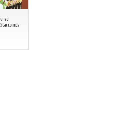
uenza
 Star comics
BICCHIERE GREEN LANTERN
BICCHIERE 
Lanterna Verde glass DC COMICS
DC
CO
BICCHIERE
GREEN
FLASH
LANTERN
Lanterna
7
€
,00
Verde glass DC
COMICS
7
€
,00