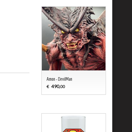
ald - Captain Harlock
Amon - DevilMan
Jason 13 Woo
490
200
€
€
,00
,00