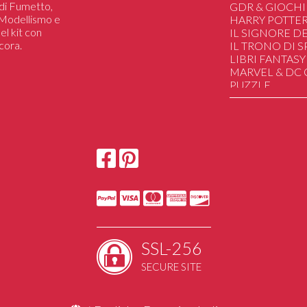
i di Fumetto,
Manga In Serie !
GDR & GIOCHI
i Modellismo e
Variant
HARRY POTTE
el kit con
IL SIGNORE DE
cora.
IL TRONO DI 
LIBRI FANTASY
MARVEL & DC
PUZZLE
SAILOR MOON
STAR WARS
STRANGER TH
HAND MADE
DUNGEONS&
UGEARS Mechan
SSL-256
SECURE SITE