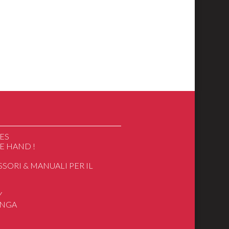
ES
E HAND !
SSORI & MANUALI PER IL
O
Y
ANGA