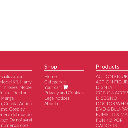
Shop
Products
cializzato in
Home
ACTION FIGUR
Model Kit, Harry
Categories
ACTION FIGUR
of Thrones, Noble
Your cart
DISNEY
 Funko, Doctor
Privacy and Cookies
COPIC & ACCE
 Manga,
Legal notices
DISEGNO
o, Gunpla, Action
About us
DOCTOR WH
segno, Cosplay,
DVD & BLU-RA
genere del mondo
FUMETTI & M
tage; Da noi avrai
Sfusi
FUNKO POP
 a numerosi corsi
Serie Complete
GADGETS