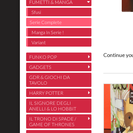
FUMETTI & MANGA
Sfusi
Serie Complete
Manga In Serie !
Variant
Continue yo
FUNKO POP
GADGETS
GDR & GIOCHI DA
TAVOLO
HARRY POTTER
IL SIGNORE DEGLI
ANELLI & LO HOBBIT
IL TRONO DI SPADE /
GAME OF THRONES