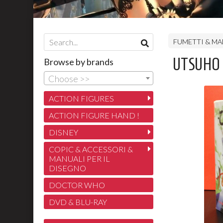
FUMETTI & M
UTSUHO S
Browse by brands
Choose >>
ACTION FIGURES
ACTION FIGURE HAND !
DISNEY
COPIC & ACCESSORI &
MANUALI PER IL
DISEGNO
DOCTOR WHO
DVD & BLU-RAY