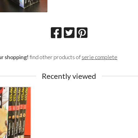
ur shopping!
find other products of
serie complete
Recently viewed
Lillith Fau
Queen Esmer
180
200
€
€
,00
,00