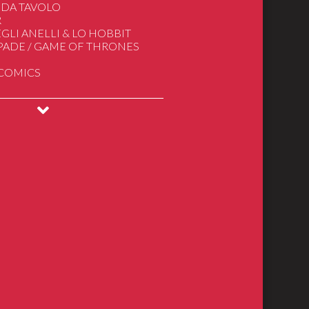
 DA TAVOLO
R
GLI ANELLI & LO HOBBIT
SPADE / GAME OF THRONES
 COMICS
INGS
DRAGONS
ical Models