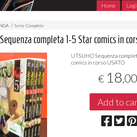
Home
Logi
ANGA
Serie Complete
equenza completa 1-5 Star comics in cor
UTSUHO
Sequenza complet
comics in corso
USATO
18
,0
€
MADE in ABYSS 1- 11 Jpop
THE PROMIS
Add to ca
Jpop Conclu
7
€
,90
5
€
,90