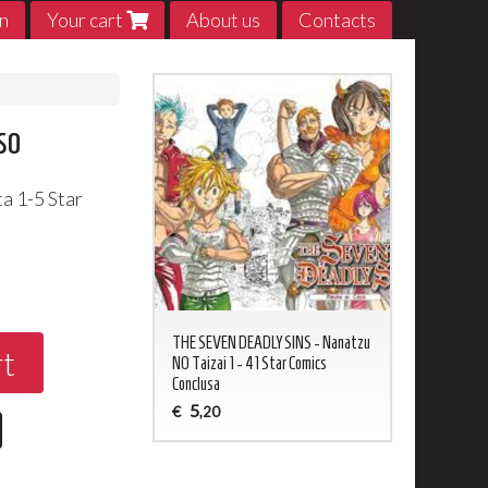
n
Your cart
About us
Contacts
so
a 1-5 Star
0
ED NEVERLAND 1 - 20
THE SEVEN DEADLY SINS - Nanatzu
My Hero Acade
rt
sa
NO Taizai 1 - 41 Star Comics
5
€
,20
Conclusa
5
€
,20