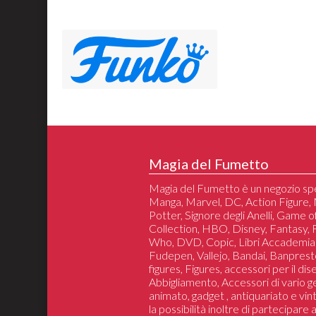
Magia del Fumetto
Magia del Fumetto è un negozio spe
Manga, Marvel, DC, Action Figure, 
Potter, Signore degli Anelli, Game 
Collection, HBO, Disney, Fantasy,
Who, DVD, Copic, Libri Accademia
Fudepen, Vallejo, Bandai, Banprest
figures, Figures, accessori per il di
Abbigliamento, Accessori di vario 
animato, gadget , antiquariato e vin
la possibilità inoltre di partecipare