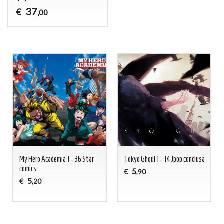
37
€
,00
My Hero Academia 1 - 36 Star
Tokyo Ghoul 1 - 14 Jpop conclusa
comics
5
€
,90
5
€
,20