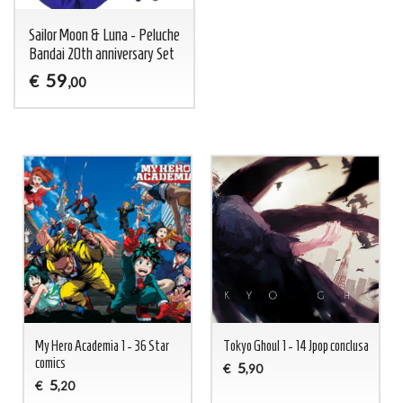
Sailor Moon & Luna - Peluche
Bandai 20th anniversary Set
59
€
,00
My Hero Academia 1 - 36 Star
Tokyo Ghoul 1 - 14 Jpop conclusa
comics
5
€
,90
5
€
,20