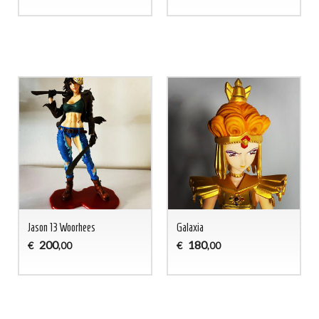
Jason 13 Woorhees
Galaxia
200
180
€
€
,00
,00