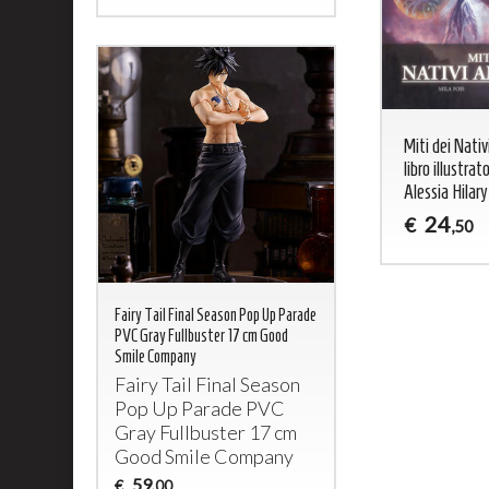
Miti dei Nativ
libro illustrat
Alessia Hilary
24
€
,50
Fairy Tail Final Season Pop Up Parade
PVC Gray Fullbuster 17 cm Good
Smile Company
Fairy Tail Final Season
Pop Up Parade
PVC
Gray Fullbuster 17 cm
Good Smile Company
59
€
,00