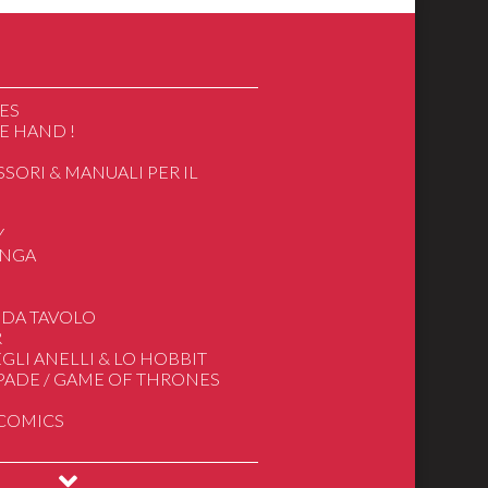
ES
E HAND !
SSORI & MANUALI PER IL
O
Y
ANGA
 DA TAVOLO
R
GLI ANELLI & LO HOBBIT
SPADE / GAME OF THRONES
 COMICS