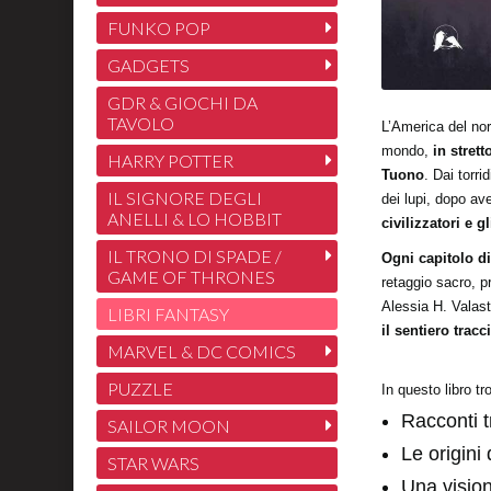
FUNKO POP
GADGETS
GDR & GIOCHI DA
TAVOLO
L’America del nor
mondo,
in strett
HARRY POTTER
Tuono
. Dai torri
IL SIGNORE DEGLI
dei lupi, dopo av
ANELLI & LO HOBBIT
civilizzatori e 
IL TRONO DI SPADE /
Ogni capitolo d
GAME OF THRONES
retaggio sacro, pr
Alessia H. Valastr
LIBRI FANTASY
il sentiero tracci
MARVEL & DC COMICS
PUZZLE
In questo libro tr
Racconti t
SAILOR MOON
Le origini
STAR WARS
Una vision