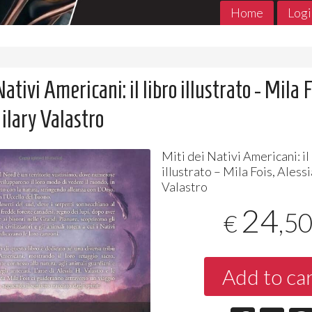
Home
Logi
ativi Americani: il libro illustrato - Mila F
ilary Valastro
Miti dei Nativi Americani: il
illustrato – Mila Fois, Aless
Valastro
24
,5
€
MADE in ABYSS 1- 11 Jpop
THE PROMIS
Jpop Conclu
7
€
,90
5
€
,90
Add to ca