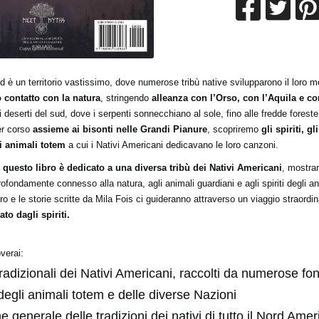
d è un territorio vastissimo, dove numerose tribù native svilupparono il loro m
o contatto con la natura
, stringendo
alleanza con l’Orso, con l’Aquila e co
di deserti del sud, dove i serpenti sonnecchiano al sole, fino alle fredde fores
er corso
assieme ai bisonti nelle Grandi Pianure
, scopriremo
gli spiriti, gl
gli animali totem
a cui i Nativi Americani dedicavano le loro canzoni.
i questo libro è dedicato
a una
diversa tribù dei Nativi Americani
, mostran
ofondamente connesso alla natura, agli animali guardiani e agli spiriti degli ant
Lillith Fau
Queen Esmer
o e le storie scritte da Mila Fois ci guideranno attraverso un viaggio straordin
180
200
€
€
,00
,00
ato dagli spiriti.
overai:
radizionali dei Nativi Americani, raccolti da numerose fon
 degli animali totem e delle diverse Nazioni
e generale delle tradizioni dei nativi di tutto il Nord Amer