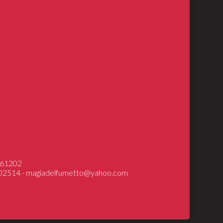
INGS
DRAGONS
ical Models
7361202
602514 -
magiadelfumetto@yahoo.com