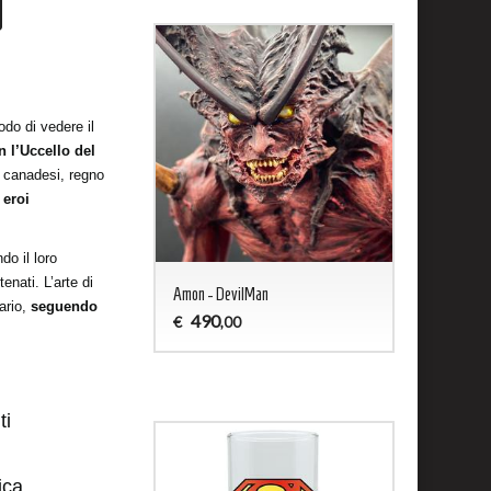
odo di vedere il
n l’Uccello del
te canadesi, regno
i eroi
do il loro
enati. L’arte di
ald - Captain Harlock
Amon - DevilMan
Jason 13 Woo
ario,
seguendo
490
200
€
€
,00
,00
ti
ica