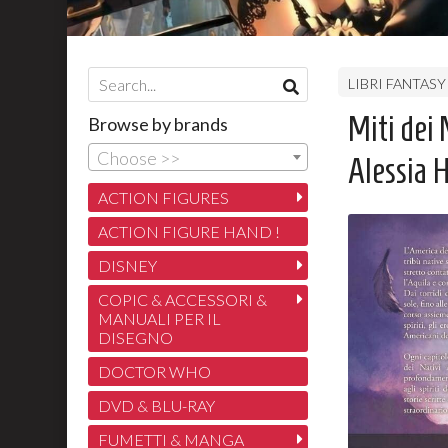
LIBRI FANTASY
Miti dei N
Browse by brands
Choose >>
Alessia H
ACTION FIGURES
ACTION FIGURE HAND !
DISNEY
COPIC & ACCESSORI &
MANUALI PER IL
DISEGNO
DOCTOR WHO
DVD & BLU-RAY
FUMETTI & MANGA