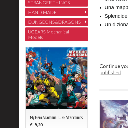
STRANGER THINGS
Una mappa
HAND MADE
Splendide 
DUNGEONS&DRAGONS
Un dizionar
UGEARS Mechanical
Models
Continue yo
published
My Hero Academia 1 - 36 Star comics
5
€
,20