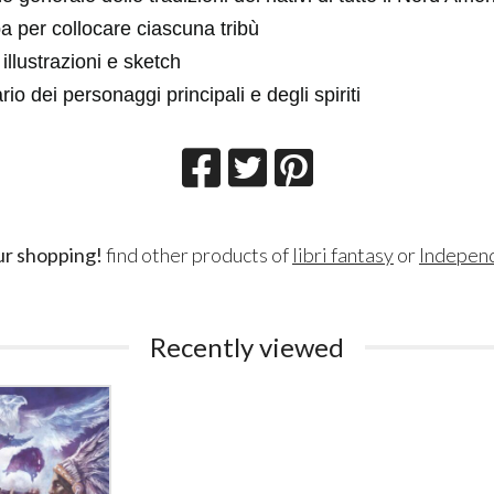
 per collocare ciascuna tribù
illustrazioni e sketch
io dei personaggi principali e degli spiriti
BICCHIERE GREEN LANTERN
BICCHIERE 
Lanterna Verde glass DC COMICS
DC
CO
BICCHIERE
GREEN
ur shopping!
find other products of
libri fantasy
or
Indepen
FLASH
LANTERN
Lanterna
7
€
,00
Verde glass DC
COMICS
Recently viewed
7
€
,00