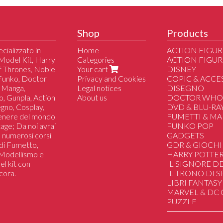
Shop
Products
cializzato in
Home
ACTION FIGUR
Model Kit, Harry
Categories
ACTION FIGUR
of Thrones, Noble
Your cart
DISNEY
 Funko, Doctor
Privacy and Cookies
COPIC & ACCE
 Manga,
Legal notices
DISEGNO
o, Gunpla, Action
About us
DOCTOR WH
segno, Cosplay,
DVD & BLU-RA
genere del mondo
FUMETTI & M
tage; Da noi avrai
FUNKO POP
 a numerosi corsi
GADGETS
i di Fumetto,
GDR & GIOCHI
i Modellismo e
HARRY POTTE
el kit con
IL SIGNORE DE
cora.
IL TRONO DI 
LIBRI FANTASY
MARVEL & DC
PUZZLE
SAILOR MOON
STAR WARS