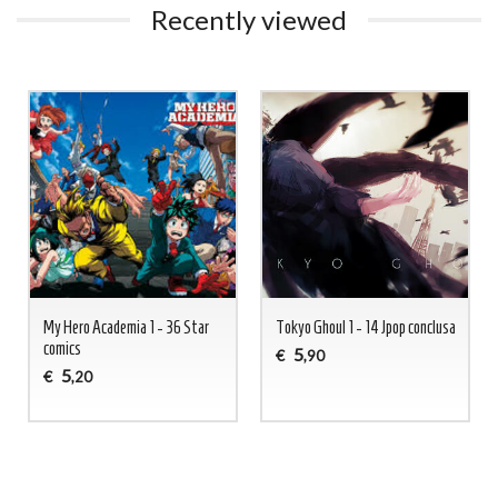
Recently viewed
My Hero Academia 1 - 36 Star
Tokyo Ghoul 1 - 14 Jpop conclusa
comics
5
€
,90
5
€
,20