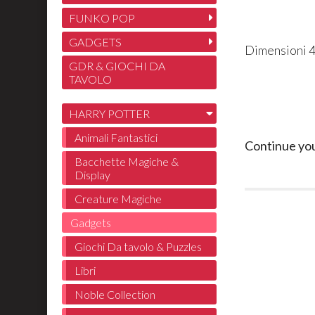
FUNKO POP
GADGETS
Dimensioni 
GDR & GIOCHI DA
TAVOLO
HARRY POTTER
Animali Fantastici
Continue yo
Bacchette Magiche &
Display
Creature Magiche
Gadgets
Giochi Da tavolo & Puzzles
Libri
Noble Collection