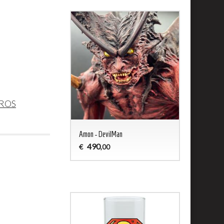
ROS
ald - Captain Harlock
Amon - DevilMan
Jason 13 Woo
490
200
€
€
,00
,00