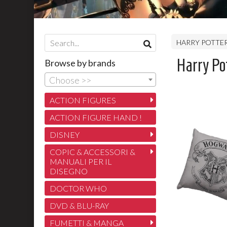
HARRY POTTE
Harry Po
Browse by brands
Choose >>
ACTION FIGURES
ACTION FIGURE HAND !
DISNEY
COPIC & ACCESSORI &
MANUALI PER IL
DISEGNO
DOCTOR WHO
DVD & BLU-RAY
FUMETTI & MANGA