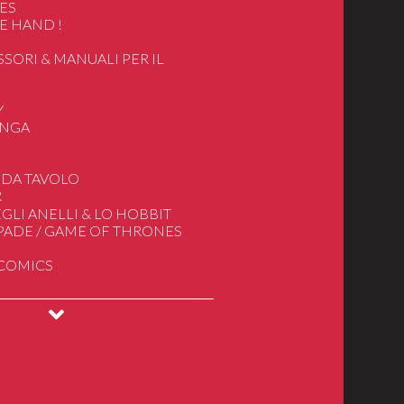
ES
E HAND !
SSORI & MANUALI PER IL
O
Y
ANGA
 DA TAVOLO
R
i
GLI ANELLI & LO HOBBIT
he & Display
SPADE / GAME OF THRONES
he
 COMICS
 & Puzzles
n
INGS
DRAGONS
ical Models