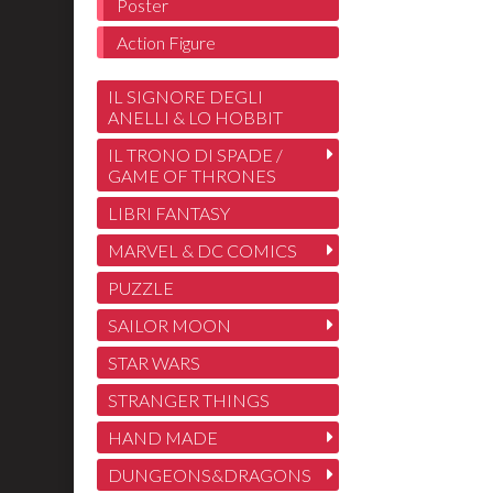
Poster
Action Figure
IL SIGNORE DEGLI
ANELLI & LO HOBBIT
IL TRONO DI SPADE /
GAME OF THRONES
LIBRI FANTASY
MARVEL & DC COMICS
PUZZLE
SAILOR MOON
STAR WARS
STRANGER THINGS
HAND MADE
DUNGEONS&DRAGONS