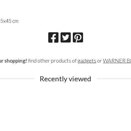
45x45 cm
ur shopping!
find other products of
gadgets
or
WARNER B
Recently viewed
Lillith Fau
Queen Esmer
180
200
€
€
,00
,00