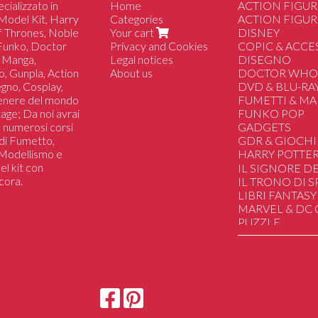
cializzato in
Home
ACTION FIGUR
Model Kit, Harry
Categories
ACTION FIGUR
of Thrones, Noble
Your cart
DISNEY
 Funko, Doctor
Privacy and Cookies
COPIC & ACCE
 Manga,
Legal notices
DISEGNO
o, Gunpla, Action
About us
DOCTOR WH
segno, Cosplay,
DVD & BLU-RA
genere del mondo
FUMETTI & M
tage; Da noi avrai
FUNKO POP
 a numerosi corsi
GADGETS
i di Fumetto,
GDR & GIOCHI
i Modellismo e
HARRY POTTE
el kit con
Animali Fantastic
IL SIGNORE DE
cora.
Bacchette Magic
IL TRONO DI 
Creature Magic
LIBRI FANTASY
Gadgets
MARVEL & DC
Giochi Da tavolo
PUZZLE
Libri
SAILOR MOON
Noble Collectio
STAR WARS
Poster
STRANGER TH
Action Figure
HAND MADE
DUNGEONS&
UGEARS Mechan