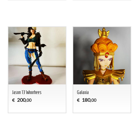
Jason 13 Woorhees
Galaxia
200
180
€
€
,00
,00