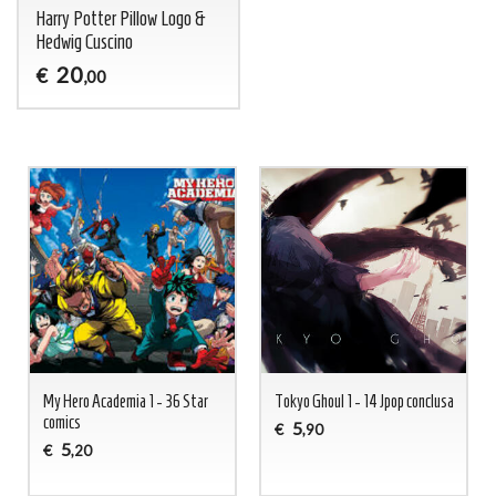
Harry Potter Pillow Logo &
Hedwig Cuscino
20
€
,00
My Hero Academia 1 - 36 Star
Tokyo Ghoul 1 - 14 Jpop conclusa
comics
5
€
,90
5
€
,20