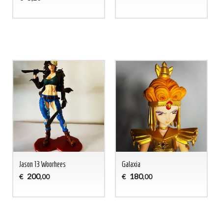
Jason 13 Woorhees
Galaxia
200
180
€
€
,00
,00