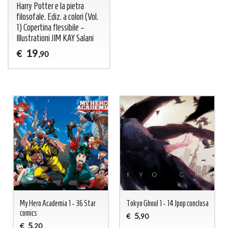
Harry Potter e la pietra
filosofale. Ediz. a colori (Vol.
1) Copertina flessibile –
Illustrationi JIM KAY Salani
19
€
,90
My Hero Academia 1 - 36 Star
Tokyo Ghoul 1 - 14 Jpop conclusa
comics
5
€
,90
5
€
,20