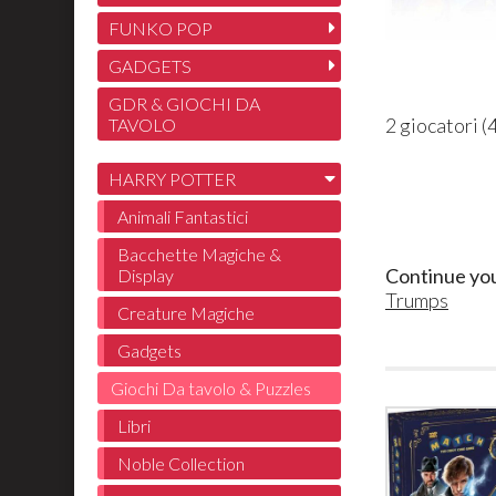
FUNKO POP
GADGETS
GDR & GIOCHI DA
2 giocatori (
TAVOLO
HARRY POTTER
Animali Fantastici
Bacchette Magiche &
Continue yo
Display
Trumps
Creature Magiche
Gadgets
Giochi Da tavolo & Puzzles
Libri
Noble Collection