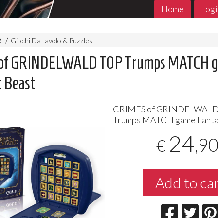
Home
Logi
R
Giochi Da tavolo & Puzzles
of GRINDELWALD TOP Trumps MATCH 
c Beast
CRIMES
of
GRINDELWAL
Trumps
MATCH
game Fanta
24
,9
€
MADE in ABYSS 1- 11 Jpop
THE PROMIS
Jpop Conclu
7
€
,90
5
€
,90
Add to ca