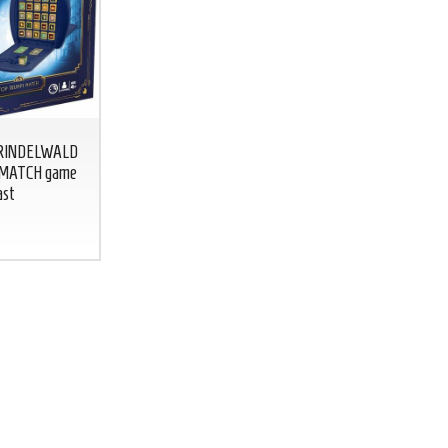
GRINDELWALD
 MATCH game
BICCHIERE GREEN LANTERN
BICCHIERE 
ast
Lanterna Verde glass DC COMICS
DC
CO
BICCHIERE
GREEN
FLASH
LANTERN
Lanterna
7
€
,00
Verde glass DC
COMICS
7
€
,00