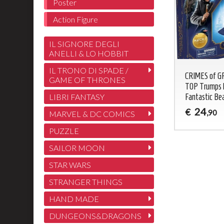
Poster
Action Figure
IL SIGNORE DEGLI
ANELLI & LO HOBBIT
IL TRONO DI SPADE /
CRIMES of 
GAME OF THRONES
TOP Trumps
LIBRI FANTASY
Fantastic Be
24
€
,90
MARVEL & DC COMICS
PUZZLE
SAILOR MOON
STAR WARS
STRANGER THINGS
HAND MADE
DUNGEONS&DRAGONS