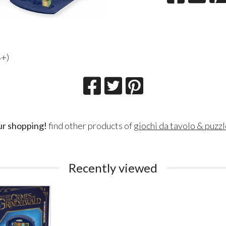
4+)
ur shopping!
find other products of
giochi da tavolo & puzz
Lillith Fau
Queen Esmer
180
200
€
€
,00
,00
Recently viewed