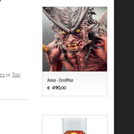
les
or
Top
ald - Captain Harlock
Amon - DevilMan
Jason 13 Woo
490
200
€
€
,00
,00