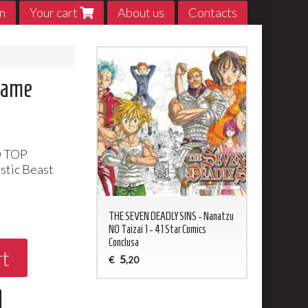
n
Your cart
About us
Contacts
game
D
TOP
stic Beast
0
ED NEVERLAND 1 - 20
THE SEVEN DEADLY SINS - Nanatzu
My Hero Acade
sa
NO Taizai 1 - 41 Star Comics
5
€
,20
Conclusa
rt
5
€
,20