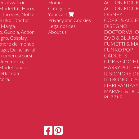
cializzato in
Home
ACTION FIGUR
Model Kit, Harry
Categories
ACTION FIGUR
of Thrones, Noble
Your cart
DISNEY
 Funko, Doctor
Privacy and Cookies
COPIC & ACCE
 Manga,
Legal notices
DISEGNO
o, Gunpla, Action
About us
DOCTOR WH
segno, Cosplay,
DVD & BLU-RA
genere del mondo
FUMETTI & M
tage; Da noi avrai
FUNKO POP
 a numerosi corsi
GADGETS
i di Fumetto,
GDR & GIOCHI
i Modellismo e
HARRY POTTE
el kit con
Animali Fantastic
IL SIGNORE DE
cora.
Bacchette Magic
IL TRONO DI 
Creature Magic
LIBRI FANTASY
Gadgets
MARVEL & DC
Giochi Da tavolo
PUZZLE
Libri
SAILOR MOON
Noble Collectio
STAR WARS
Poster
STRANGER TH
Action Figure
HAND MADE
DUNGEONS&
UGEARS Mechan