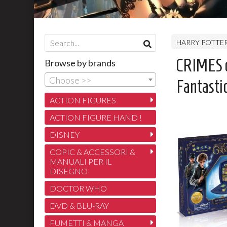
HARRY POTTE
CRIMES 
Browse by brands
Choose >>
Fantasti
ACTION FIGURES
ACTION FIGURE HAND !
DISNEY
COPIC & ACCESSORI &
MANUALI PER IL
DISEGNO
DOCTOR WHO
DVD & BLU-RAY
FUMETTI & MANGA