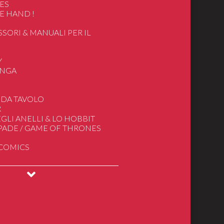
ES
E HAND !
SSORI & MANUALI PER IL
O
Y
ANGA
 DA TAVOLO
R
i
GLI ANELLI & LO HOBBIT
he & Display
SPADE / GAME OF THRONES
he
 COMICS
 & Puzzles
n
INGS
DRAGONS
ical Models