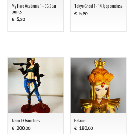
My Hero Academia 1 - 36 Star
Tokyo Ghoul 1 - 14 Jpop conclusa
comics
5
€
,90
5
€
,20
Jason 13 Woorhees
Galaxia
200
180
€
€
,00
,00