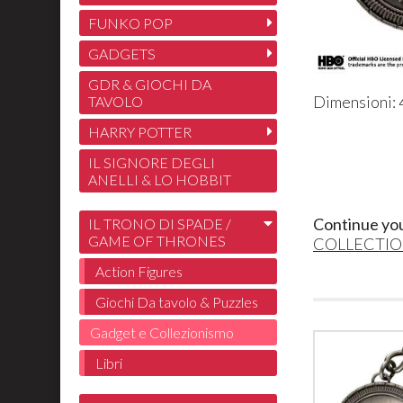
FUNKO POP
GADGETS
GDR & GIOCHI DA
Dimensioni: 
TAVOLO
HARRY POTTER
IL SIGNORE DEGLI
ANELLI & LO HOBBIT
Continue yo
IL TRONO DI SPADE /
GAME OF THRONES
COLLECTI
Action Figures
Giochi Da tavolo & Puzzles
Gadget e Collezionismo
Libri