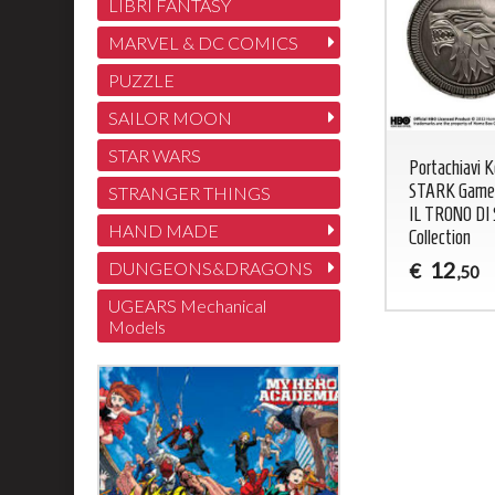
LIBRI FANTASY
MARVEL & DC COMICS
PUZZLE
SAILOR MOON
STAR WARS
Portachiavi 
STARK Game 
STRANGER THINGS
IL TRONO DI
HAND MADE
Collection
12
DUNGEONS&DRAGONS
€
,50
UGEARS Mechanical
Models