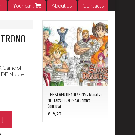
n
Your cart
About us
Contacts
IL TRONO
K
Game of
ADE
Noble
0
ED NEVERLAND 1 - 20
THE SEVEN DEADLY SINS - Nanatzu
My Hero Acade
sa
NO Taizai 1 - 41 Star Comics
5
€
,20
Conclusa
5
€
,20
rt