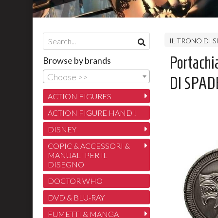
IL TRONO DI 
Portachi
Browse by brands
Choose >>
DI SPADE
ACTION FIGURES
ACTION FIGURE HAND !
DISNEY
COPIC & ACCESSORI &
MANUALI PER IL
DISEGNO
DOCTOR WHO
DVD & BLU-RAY
FUMETTI & MANGA