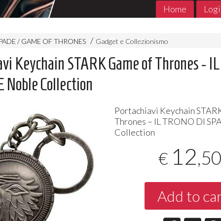
Home
Logi
SPADE / GAME OF THRONES
Gadget e Collezionismo
avi Keychain STARK Game of Thrones - 
 Noble Collection
Portachiavi Keychain
STAR
Thrones – IL
TRONO
DI
SP
Collection
12
,5
€
MADE in ABYSS 1- 11 Jpop
THE PROMIS
Jpop Conclu
7
€
,90
5
€
,90
Add to ca