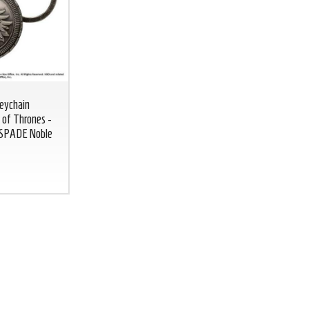
Keychain
of Thrones -
BICCHIERE GREEN LANTERN
BICCHIERE 
 SPADE Noble
Lanterna Verde glass DC COMICS
DC
CO
BICCHIERE
GREEN
FLASH
LANTERN
Lanterna
7
€
,00
Verde glass DC
COMICS
7
€
,00