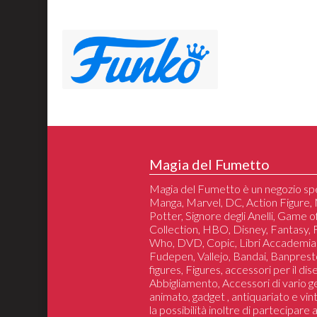
Magia del Fumetto
Magia del Fumetto è un negozio spe
Manga, Marvel, DC, Action Figure, 
Potter, Signore degli Anelli, Game 
Collection, HBO, Disney, Fantasy,
Who, DVD, Copic, Libri Accademia
Fudepen, Vallejo, Bandai, Banprest
figures, Figures, accessori per il di
Abbigliamento, Accessori di vario 
animato, gadget , antiquariato e vin
la possibilità inoltre di partecipare