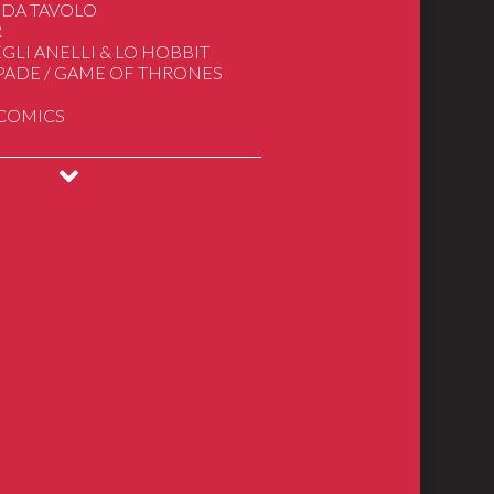
 DA TAVOLO
R
GLI ANELLI & LO HOBBIT
SPADE / GAME OF THRONES
 & Puzzles
 COMICS
ionismo
INGS
DRAGONS
ical Models