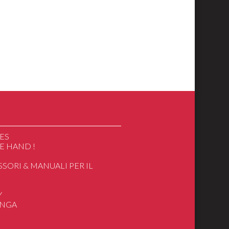
ES
E HAND !
SSORI & MANUALI PER IL
O
Y
ANGA