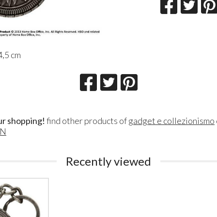
4,5 cm
ur shopping!
find other products of
gadget e collezionismo
ON
Lillith Fau
Queen Esmer
180
200
€
€
,00
,00
Recently viewed