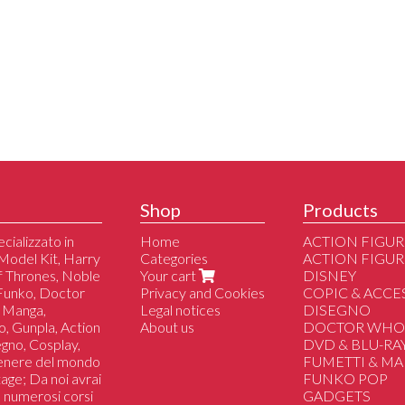
Shop
Products
cializzato in
Home
ACTION FIGUR
Model Kit, Harry
Categories
ACTION FIGUR
of Thrones, Noble
Your cart
DISNEY
 Funko, Doctor
Privacy and Cookies
COPIC & ACCE
 Manga,
Legal notices
DISEGNO
o, Gunpla, Action
About us
DOCTOR WH
segno, Cosplay,
DVD & BLU-RA
genere del mondo
FUMETTI & M
tage; Da noi avrai
FUNKO POP
 a numerosi corsi
GADGETS