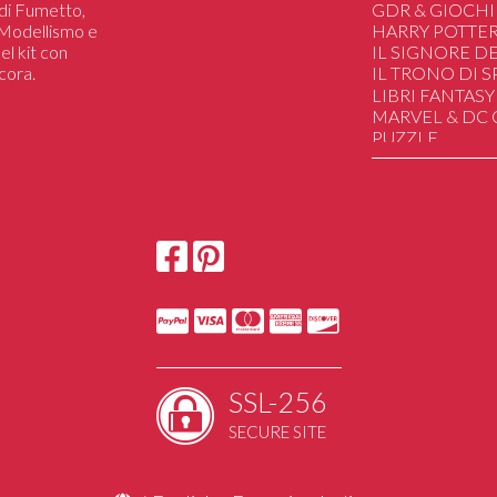
i di Fumetto,
GDR & GIOCHI
i Modellismo e
HARRY POTTE
el kit con
IL SIGNORE DE
cora.
IL TRONO DI 
Action Figures
LIBRI FANTASY
Giochi Da tavolo
MARVEL & DC
Gadget e Collez
PUZZLE
Libri
SAILOR MOON
STAR WARS
STRANGER TH
HAND MADE
DUNGEONS&
UGEARS Mechan
SSL-256
SECURE SITE