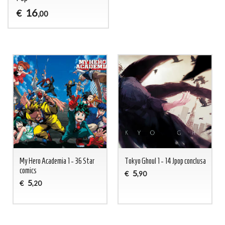
16
€
,00
My Hero Academia 1 - 36 Star
Tokyo Ghoul 1 - 14 Jpop conclusa
comics
5
€
,90
5
€
,20