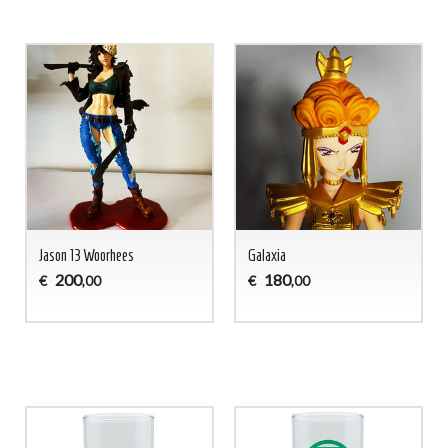
Jason 13 Woorhees
Galaxia
200
180
€
€
,00
,00