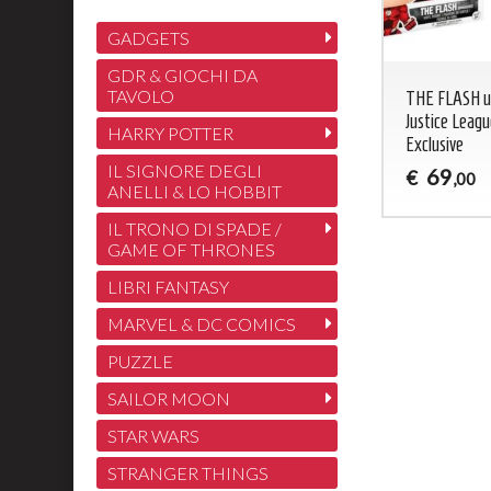
GADGETS
GDR & GIOCHI DA
TAVOLO
THE FLASH u
Justice Leag
HARRY POTTER
Exclusive
IL SIGNORE DEGLI
69
€
,00
ANELLI & LO HOBBIT
IL TRONO DI SPADE /
GAME OF THRONES
LIBRI FANTASY
MARVEL & DC COMICS
PUZZLE
SAILOR MOON
STAR WARS
STRANGER THINGS