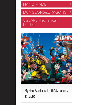
HAND MADE
DUNGEONS&DRAGONS
UGEARS Mechanical
Models
My Hero Academia 1 - 36 Star comics
5
€
,20