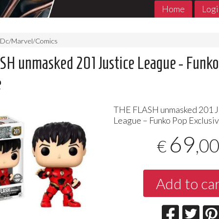
Home
Logi
Dc/Marvel/Comics
H unmasked 201 Justice League - Funko
e
THE
FLASH
unmasked 201 J
League – Funko Pop Exclusi
69
,0
€
MADE in ABYSS 1- 11 Jpop
THE PROMIS
Jpop Conclu
7
€
,90
5
€
,90
Add to ca