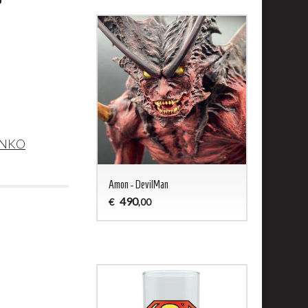
NKO
ald - Captain Harlock
Amon - DevilMan
Jason 13 Woo
490
200
€
€
,00
,00