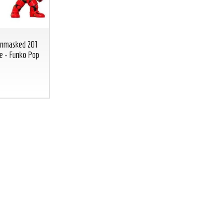
nmasked 201
ue - Funko Pop
BICCHIERE GREEN LANTERN
BICCHIERE 
Lanterna Verde glass DC COMICS
DC
CO
BICCHIERE
GREEN
FLASH
LANTERN
Lanterna
7
€
,00
Verde glass DC
COMICS
7
€
,00