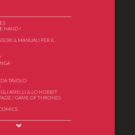
ES
E HAND !
SSORI & MANUALI PER IL
O
Y
ANGA
ics
 DA TAVOLO
R
apan/Cartoon
GLI ANELLI & LO HOBBIT
e
SPADE / GAME OF THRONES
gnore degli Anelli
 COMICS
deogiochi
INGS