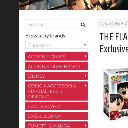
FUNKO POP
THE FLAS
Browse by brands
Choose >>
Exclusiv
ACTION FIGURES
ACTION FIGURE HAND !
DISNEY
COPIC & ACCESSORI &
MANUALI PER IL
DISEGNO
DOCTOR WHO
DVD & BLU-RAY
FUMETTI & MANGA