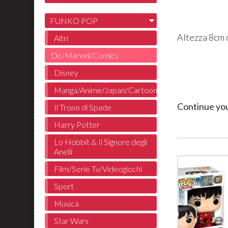
FUNKO POP
Altezza 8cm 
Altri
Dc/Marvel/Comics
Disney
Manga/Anime/Japan/Cartoon
Continue yo
Il Trono di Spade
Harry Potter
Lo Hobbit & Il Signore degli
Anelli
Film/Serie Tv/Videogiochi
Sport
Musica
Star Wars