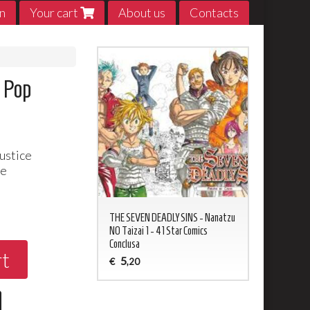
n
Your cart
About us
Contacts
 Pop
ustice
ve
0
ED NEVERLAND 1 - 20
THE SEVEN DEADLY SINS - Nanatzu
My Hero Acade
sa
NO Taizai 1 - 41 Star Comics
5
€
,20
Conclusa
rt
5
€
,20