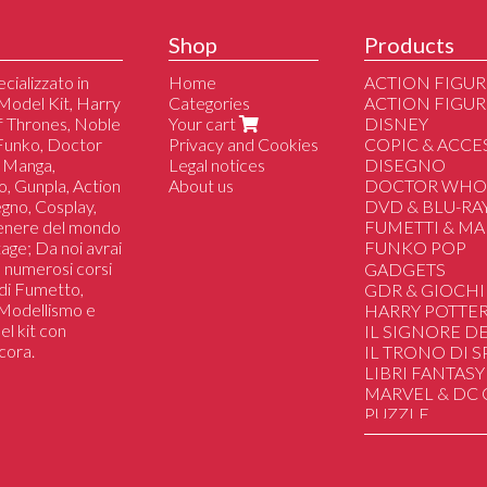
Shop
Products
cializzato in
Home
ACTION FIGUR
Model Kit, Harry
Categories
ACTION FIGUR
of Thrones, Noble
Your cart
DISNEY
 Funko, Doctor
Privacy and Cookies
COPIC & ACCE
 Manga,
Legal notices
DISEGNO
o, Gunpla, Action
About us
DOCTOR WH
segno, Cosplay,
DVD & BLU-RA
genere del mondo
FUMETTI & M
tage; Da noi avrai
FUNKO POP
 a numerosi corsi
Altri
GADGETS
i di Fumetto,
Dc/Marvel/Com
GDR & GIOCHI
i Modellismo e
Disney
HARRY POTTE
el kit con
Manga/Anime/J
IL SIGNORE DE
cora.
Il Trono di Spad
IL TRONO DI 
Harry Potter
LIBRI FANTASY
Lo Hobbit & Il Si
MARVEL & DC
Film/Serie Tv/Vi
PUZZLE
Sport
SAILOR MOON
Musica
STAR WARS
Star Wars
STRANGER TH