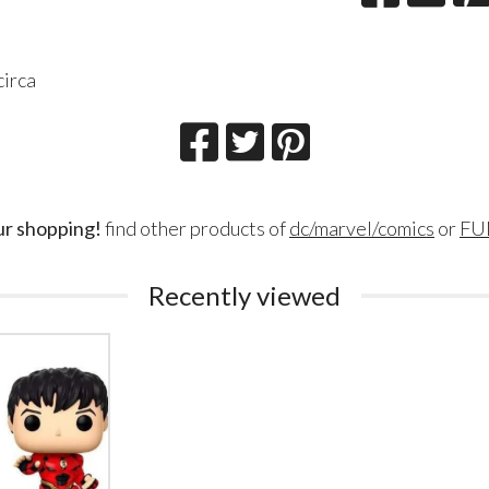
circa
ur shopping!
find other products of
dc/marvel/comics
or
FU
Recently viewed
Lillith Fau
Queen Esmer
180
200
€
€
,00
,00