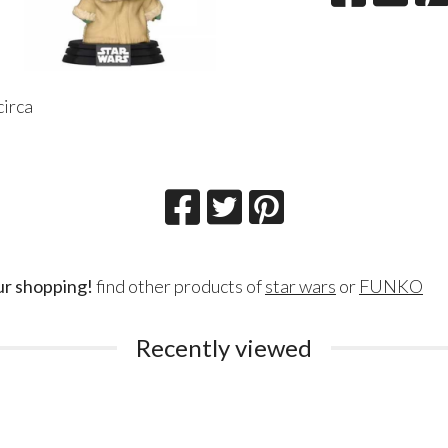
circa
Lillith Fau
Queen Esmer
ur shopping!
find other products of
star wars
or
FUNKO
180
200
€
€
,00
,00
Recently viewed