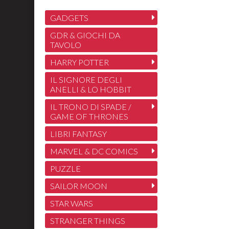
GADGETS
GDR & GIOCHI DA
TAVOLO
HARRY POTTER
IL SIGNORE DEGLI
ANELLI & LO HOBBIT
IL TRONO DI SPADE /
GAME OF THRONES
LIBRI FANTASY
MARVEL & DC COMICS
PUZZLE
SAILOR MOON
STAR WARS
STRANGER THINGS