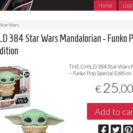
Home
Logi
Star Wars
D 384 Star Wars Mandalorian - Funko 
dition
THE
CHILD
384 Star Wars 
– Funko Pop Special Edition
25
,0
€
MADE in ABYSS 1- 11 Jpop
THE PROMIS
Jpop Conclu
7
€
,90
5
€
,90
Add to ca