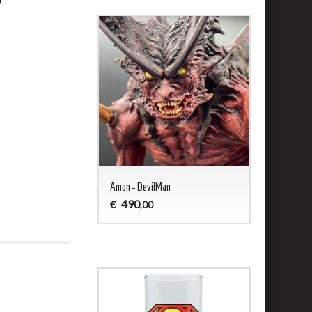
ald - Captain Harlock
Amon - DevilMan
Jason 13 Woo
490
200
€
€
,00
,00