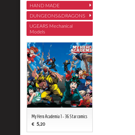
HAND MADE
DUNGEONS&DRAGONS
UGEARS Mechanical
Models
My Hero Academia 1 - 36 Star comics
5
€
,20