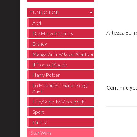
FUNKO POP
Altri
Altezza 8cm 
Dc/Marvel/Comics
Disney
Manga/Anime/Japan/Cartoon
Il Trono di Spade
Harry Potter
Lo Hobbit & Il Signore degli
Continue yo
Anelli
Film/Serie Tv/Videogiochi
Sport
Musica
Star Wars