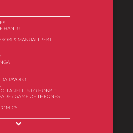
ES
E HAND !
SSORI & MANUALI PER IL
O
Y
ANGA
ics
 DA TAVOLO
R
apan/Cartoon
GLI ANELLI & LO HOBBIT
e
SPADE / GAME OF THRONES
gnore degli Anelli
 COMICS
deogiochi
INGS