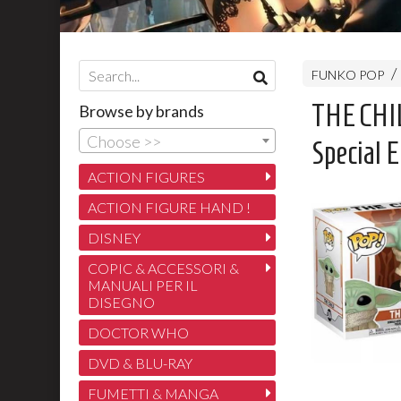
FUNKO POP
THE CHIL
Browse by brands
Choose >>
Special E
ACTION FIGURES
ACTION FIGURE HAND !
DISNEY
COPIC & ACCESSORI &
MANUALI PER IL
DISEGNO
DOCTOR WHO
DVD & BLU-RAY
FUMETTI & MANGA