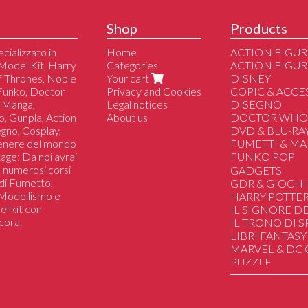
Shop
Products
cializzato in
Home
ACTION FIGUR
Model Kit, Harry
Categories
ACTION FIGUR
of Thrones, Noble
Your cart
DISNEY
 Funko, Doctor
Privacy and Cookies
COPIC & ACCE
 Manga,
Legal notices
DISEGNO
o, Gunpla, Action
About us
DOCTOR WH
segno, Cosplay,
DVD & BLU-RA
genere del mondo
FUMETTI & M
tage; Da noi avrai
FUNKO POP
 a numerosi corsi
Altri
GADGETS
i di Fumetto,
Dc/Marvel/Com
GDR & GIOCHI
i Modellismo e
Disney
HARRY POTTE
el kit con
Manga/Anime/J
IL SIGNORE DE
cora.
Il Trono di Spad
IL TRONO DI 
Harry Potter
LIBRI FANTASY
Lo Hobbit & Il Si
MARVEL & DC
Film/Serie Tv/Vi
PUZZLE
Sport
SAILOR MOON
Musica
STAR WARS
Star Wars
STRANGER TH