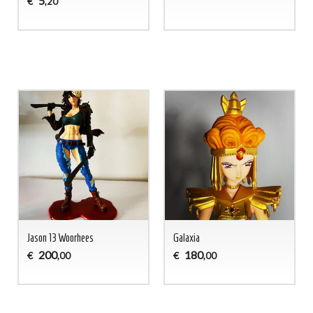
5
€
,20
Jason 13 Woorhees
Galaxia
200
180
€
€
,00
,00