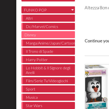
Altezza 8cm 
FUNKO POP
Altri
Dc/Marvel/Comics
Disney
Continue yo
Manga/Anime/Japan/Cartoon
Il Trono di Spade
Harry Potter
Lo Hobbit & Il Signore degli
Anelli
Film/Serie Tv/Videogiochi
Sport
Musica
Star Wars