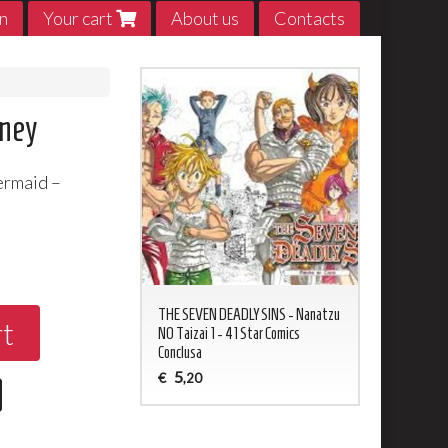
n
Your cart
About us
Contacts
sney
ermaid –
0
ED NEVERLAND 1 - 20
THE SEVEN DEADLY SINS - Nanatzu
My Hero Acade
rt
sa
NO Taizai 1 - 41 Star Comics
5
€
,20
Conclusa
5
€
,20