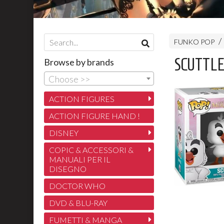
FUNKO POP
SCUTTLE 
Browse by brands
Choose >>
ACTION FIGURES
ACTION FIGURE HAND !
DISNEY
COPIC & ACCESSORI &
MANUALI PER IL
DISEGNO
DOCTOR WHO
DVD & BLU-RAY
FUMETTI & MANGA