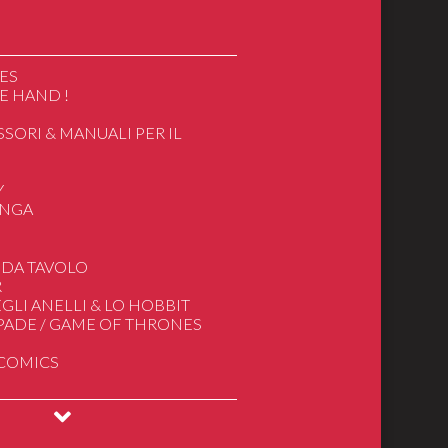
ES
E HAND !
SSORI & MANUALI PER IL
O
Y
ANGA
ics
 DA TAVOLO
R
apan/Cartoon
GLI ANELLI & LO HOBBIT
e
SPADE / GAME OF THRONES
gnore degli Anelli
 COMICS
deogiochi
INGS