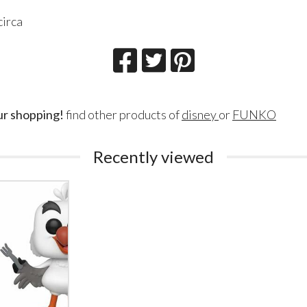
circa
ur shopping!
find other products of
disney
or
FUNKO
Recently viewed
Lillith Fau
Queen Esmer
180
200
€
€
,00
,00