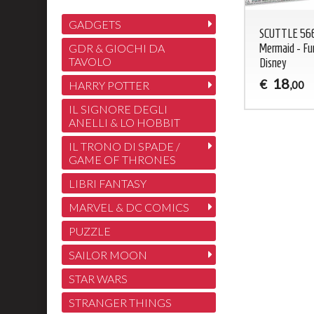
GADGETS
SCUTTLE 566 
GDR & GIOCHI DA
Mermaid - Fu
TAVOLO
Disney
18
€
HARRY POTTER
,00
IL SIGNORE DEGLI
ANELLI & LO HOBBIT
IL TRONO DI SPADE /
GAME OF THRONES
LIBRI FANTASY
MARVEL & DC COMICS
PUZZLE
SAILOR MOON
STAR WARS
STRANGER THINGS