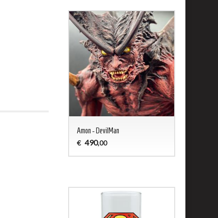
ald - Captain Harlock
Amon - DevilMan
Jason 13 Woo
490
200
€
€
,00
,00