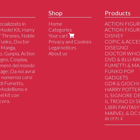
Shop
Products
cializzato in
Home
ACTION FIGUR
Model Kit, Harry
Categories
ACTION FIGUR
of Thrones, Noble
Your cart
DISNEY
 Funko, Doctor
Privacy and Cookies
COPIC & ACCE
 Manga,
Legal notices
DISEGNO
o, Gunpla, Action
About us
DOCTOR WH
segno, Cosplay,
DVD & BLU-RA
genere del mondo
FUMETTI & M
tage; Da noi avrai
FUNKO POP
 a numerosi corsi
Altri
GADGETS
i di Fumetto,
Dc/Marvel/Com
GDR & GIOCHI
i Modellismo e
Disney
HARRY POTTE
el kit con
Manga/Anime/J
IL SIGNORE DE
cora.
Il Trono di Spad
IL TRONO DI 
Harry Potter
LIBRI FANTASY
Lo Hobbit & Il Si
MARVEL & DC
Film/Serie Tv/Vi
PUZZLE
Sport
SAILOR MOON
Musica
STAR WARS
Star Wars
STRANGER TH