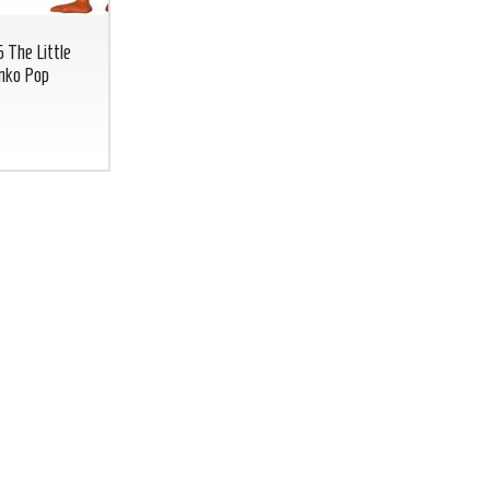
The Little
nko Pop
BICCHIERE GREEN LANTERN
BICCHIERE 
Lanterna Verde glass DC COMICS
DC
CO
BICCHIERE
GREEN
FLASH
LANTERN
Lanterna
7
€
,00
Verde glass DC
COMICS
7
€
,00