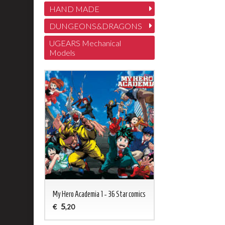
HAND MADE
DUNGEONS&DRAGONS
UGEARS Mechanical
Models
My Hero Academia 1 - 36 Star comics
5
€
,20