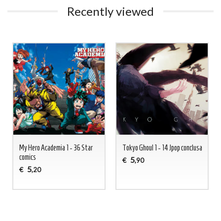
Recently viewed
My Hero Academia 1 - 36 Star
Tokyo Ghoul 1 - 14 Jpop conclusa
comics
5
€
,90
5
€
,20