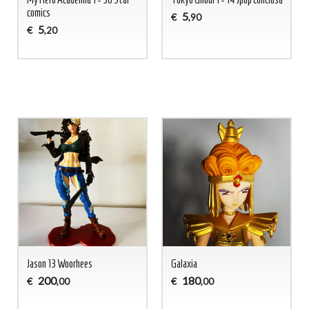
comics
5
€
,90
5
€
,20
Jason 13 Woorhees
Galaxia
200
180
€
€
,00
,00