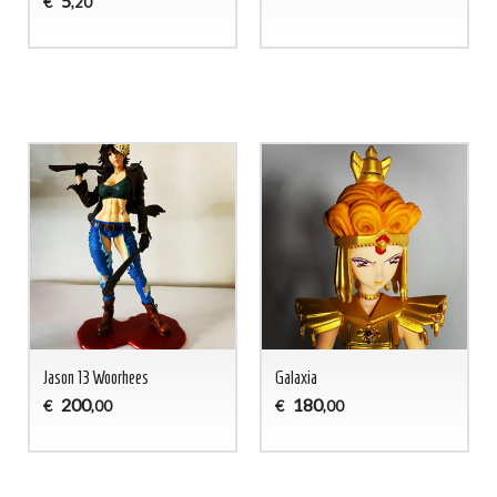
5
€
,20
Jason 13 Woorhees
Galaxia
200
180
€
€
,00
,00