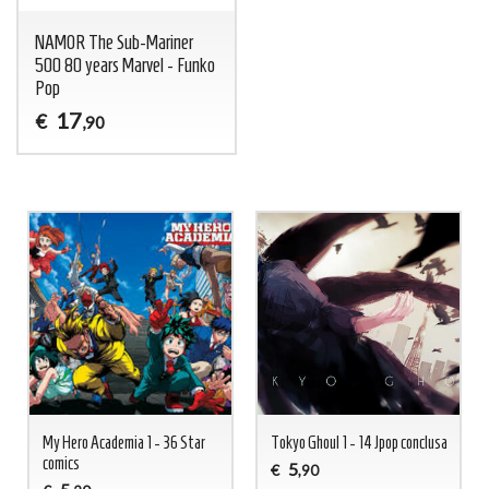
NAMOR The Sub-Mariner
500 80 years Marvel - Funko
Pop
17
€
,90
My Hero Academia 1 - 36 Star
Tokyo Ghoul 1 - 14 Jpop conclusa
comics
5
€
,90