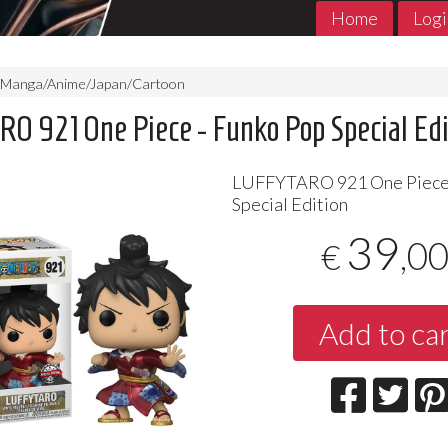
Home
Logi
Manga/Anime/Japan/Cartoon
O 921 One Piece - Funko Pop Special Edi
LUFFYTARO
921 One Piece
Special Edition
39
,0
€
MADE in ABYSS 1- 11 Jpop
THE PROMIS
Add to ca
Jpop Conclu
7
€
,90
5
€
,90