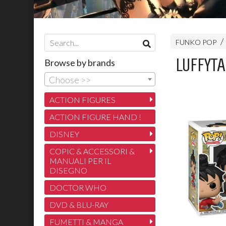
FUNKO POP
LUFFYTAR
Browse by brands
Choose >>
ACTION FIGURES
ACTION FIGURE HAND !
DISNEY
COPIC & ACCESSORI &
MANUALI PER IL
DISEGNO
DOCTOR WHO
DVD & BLU-RAY
FUMETTI & MANGA