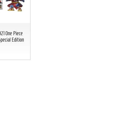
21 One Piece
pecial Edition
BICCHIERE GREEN LANTERN
BICCHIERE 
Lanterna Verde glass DC COMICS
DC
CO
BICCHIERE
GREEN
FLASH
LANTERN
Lanterna
7
€
,00
Verde glass DC
COMICS
7
€
,00