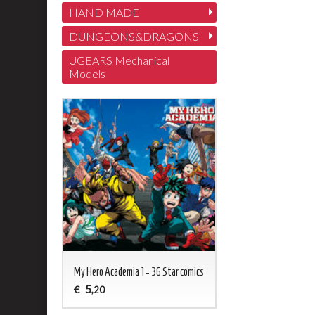
HAND MADE
DUNGEONS&DRAGONS
UGEARS Mechanical
Models
My Hero Academia 1 - 36 Star comics
5
€
,20