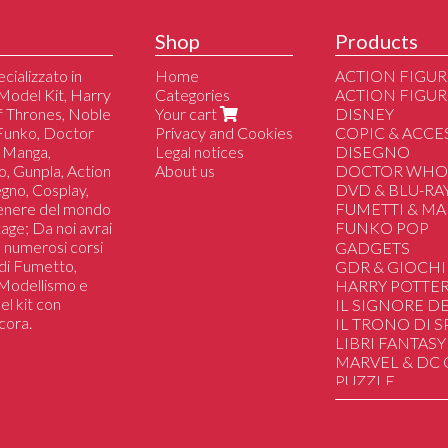
Shop
Products
cializzato in
Home
ACTION FIGUR
Model Kit, Harry
Categories
ACTION FIGUR
of Thrones, Noble
Your cart
DISNEY
 Funko, Doctor
Privacy and Cookies
COPIC & ACCE
 Manga,
Legal notices
DISEGNO
o, Gunpla, Action
About us
DOCTOR WH
segno, Cosplay,
DVD & BLU-RA
genere del mondo
FUMETTI & M
tage; Da noi avrai
FUNKO POP
 a numerosi corsi
Altri
GADGETS
i di Fumetto,
Dc/Marvel/Com
GDR & GIOCHI
i Modellismo e
Disney
HARRY POTTE
el kit con
Manga/Anime/J
IL SIGNORE DE
cora.
Il Trono di Spad
IL TRONO DI 
Harry Potter
LIBRI FANTASY
Lo Hobbit & Il Si
MARVEL & DC
Film/Serie Tv/Vi
PUZZLE
Sport
SAILOR MOON
Musica
STAR WARS
Star Wars
STRANGER TH