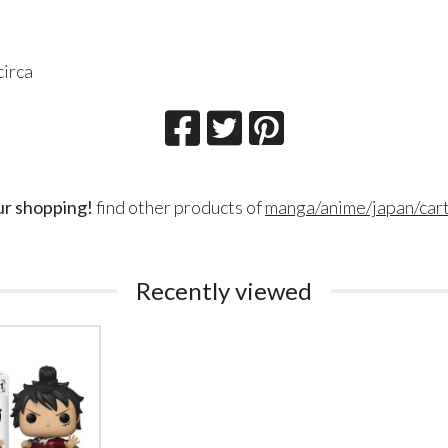
circa
ur shopping!
find other products of
manga/anime/japan/car
Lillith Fau
Queen Esmer
Recently viewed
180
200
€
€
,00
,00