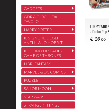
GADGETS
GDR & GIOCHI DA
TAVOLO
LUFFYTARO 9
HARRY POTTER
- Funko Pop S
IL SIGNORE DEGLI
39
€
,00
ANELLI & LO HOBBIT
IL TRONO DI SPADE /
GAME OF THRONES
LIBRI FANTASY
MARVEL & DC COMICS
PUZZLE
SAILOR MOON
STAR WARS
STRANGER THINGS