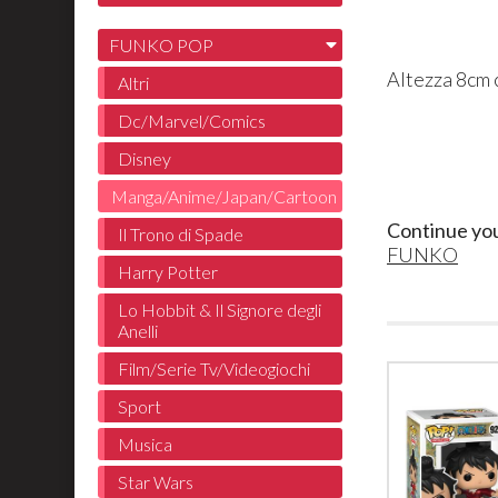
FUNKO POP
Altezza 8cm 
Altri
Dc/Marvel/Comics
Disney
Manga/Anime/Japan/Cartoon
Continue yo
Il Trono di Spade
FUNKO
Harry Potter
Lo Hobbit & Il Signore degli
Anelli
Film/Serie Tv/Videogiochi
Sport
Musica
Star Wars