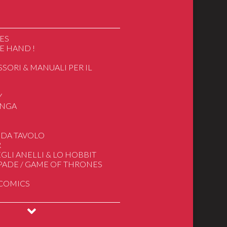
ES
E HAND !
SSORI & MANUALI PER IL
O
Y
ANGA
ics
 DA TAVOLO
R
apan/Cartoon
GLI ANELLI & LO HOBBIT
e
SPADE / GAME OF THRONES
gnore degli Anelli
 COMICS
deogiochi
INGS