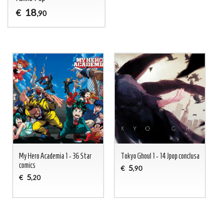
18
€
,90
My Hero Academia 1 - 36 Star
Tokyo Ghoul 1 - 14 Jpop conclusa
comics
5
€
,90
5
€
,20