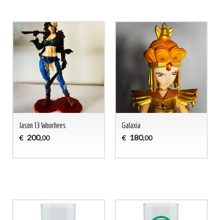
Jason 13 Woorhees
Galaxia
200
180
€
€
,00
,00