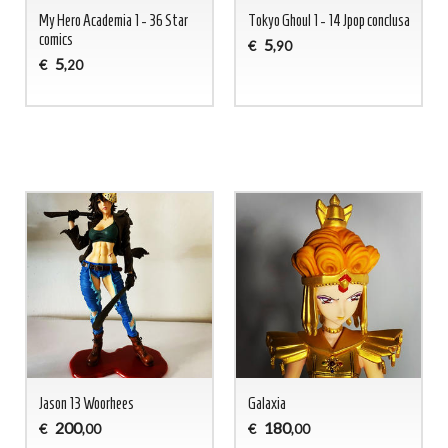
My Hero Academia 1 - 36 Star
Tokyo Ghoul 1 - 14 Jpop conclusa
comics
5
€
,90
5
€
,20
Jason 13 Woorhees
Galaxia
200
180
€
€
,00
,00