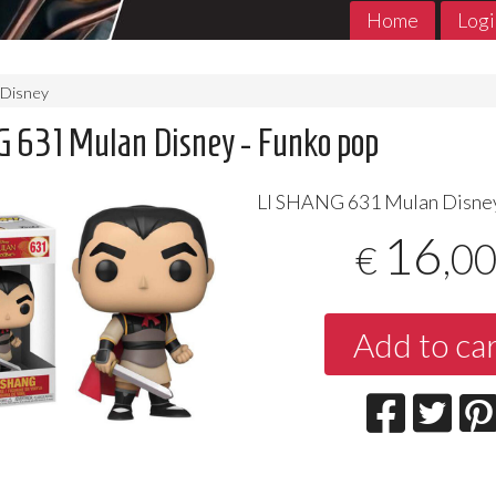
Home
Logi
Disney
 631 Mulan Disney - Funko pop
LI
SHANG
631 Mulan Disney
16
,0
€
Add to ca
MADE in ABYSS 1- 11 Jpop
THE PROMIS
Jpop Conclu
7
€
,90
5
€
,90