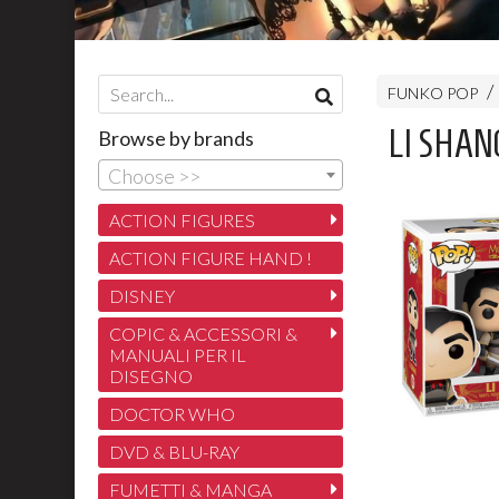
FUNKO POP
LI SHANG
Browse by brands
Choose >>
ACTION FIGURES
ACTION FIGURE HAND !
DISNEY
COPIC & ACCESSORI &
MANUALI PER IL
DISEGNO
DOCTOR WHO
DVD & BLU-RAY
FUMETTI & MANGA