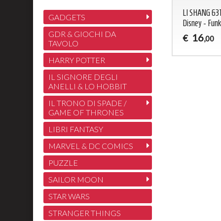
LI SHANG 631
GADGETS
Disney - Fun
GDR & GIOCHI DA
16
€
,00
TAVOLO
HARRY POTTER
IL SIGNORE DEGLI
ANELLI & LO HOBBIT
IL TRONO DI SPADE /
GAME OF THRONES
LIBRI FANTASY
MARVEL & DC COMICS
PUZZLE
SAILOR MOON
STAR WARS
STRANGER THINGS