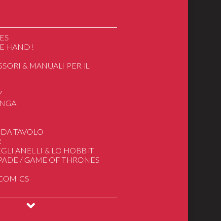
ES
E HAND !
SSORI & MANUALI PER IL
O
Y
ANGA
ics
 DA TAVOLO
R
apan/Cartoon
GLI ANELLI & LO HOBBIT
e
SPADE / GAME OF THRONES
gnore degli Anelli
 COMICS
deogiochi
INGS