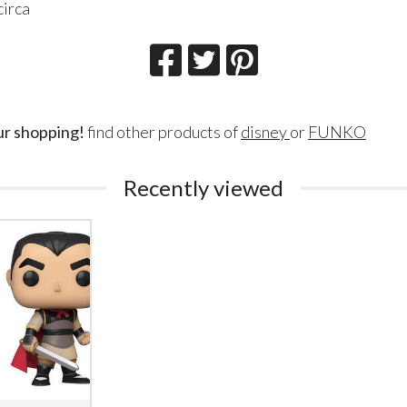
circa
ur shopping!
find other products of
disney
or
FUNKO
Recently viewed
Lillith Fau
Queen Esmer
180
200
€
€
,00
,00