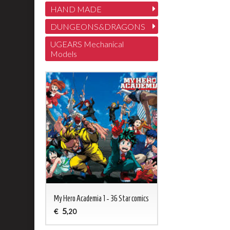
HAND MADE
DUNGEONS&DRAGONS
UGEARS Mechanical
Models
My Hero Academia 1 - 36 Star comics
5
€
,20