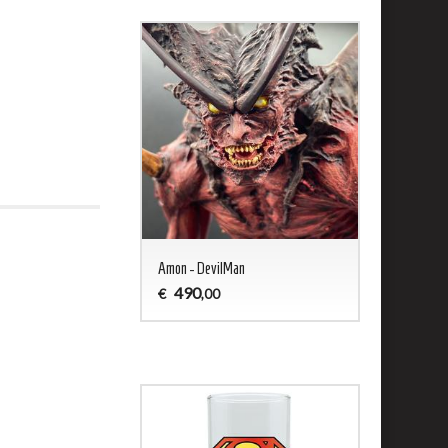
ald - Captain Harlock
Amon - DevilMan
Jason 13 Woo
490
200
€
€
,00
,00