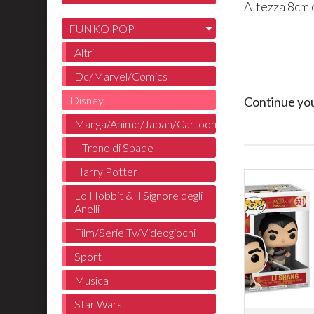
Altezza 8cm 
FUNKO POP
Altri
Dc/Marvel/Comics
Disney
Continue yo
Manga/Anime/Japan/Cartoon
Il Trono di Spade
Harry Potter
Lo Hobbit & Il Signore degli
Anelli
Film/Serie Tv/Videogiochi
Sport
Musica
Star Wars