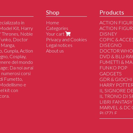
Shop
Products
cializzato in
Home
ACTION FIGUR
Model Kit, Harry
Categories
ACTION FIGUR
of Thrones, Noble
Your cart
DISNEY
 Funko, Doctor
Privacy and Cookies
COPIC & ACCE
 Manga,
Legal notices
DISEGNO
o, Gunpla, Action
About us
DOCTOR WH
segno, Cosplay,
DVD & BLU-RA
genere del mondo
FUMETTI & M
tage; Da noi avrai
FUNKO POP
 a numerosi corsi
Altri
GADGETS
i di Fumetto,
Dc/Marvel/Com
GDR & GIOCHI
i Modellismo e
Disney
HARRY POTTE
el kit con
Manga/Anime/J
IL SIGNORE DE
cora.
Il Trono di Spad
IL TRONO DI 
Harry Potter
LIBRI FANTASY
Lo Hobbit & Il Si
MARVEL & DC
Film/Serie Tv/Vi
PUZZLE
Sport
SAILOR MOON
Musica
STAR WARS
Star Wars
STRANGER TH