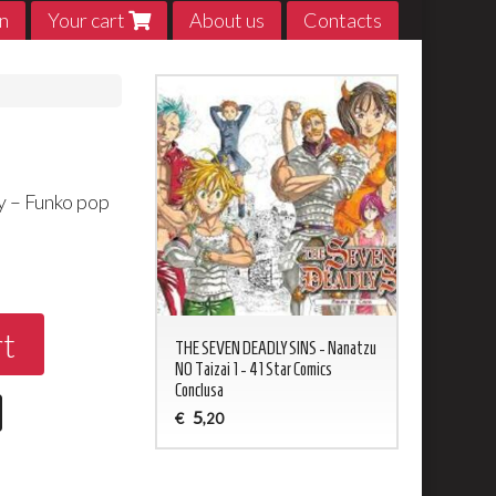
n
Your cart
About us
Contacts
 – Funko pop
0
rt
ED NEVERLAND 1 - 20
THE SEVEN DEADLY SINS - Nanatzu
My Hero Acade
sa
NO Taizai 1 - 41 Star Comics
5
€
,20
Conclusa
5
€
,20