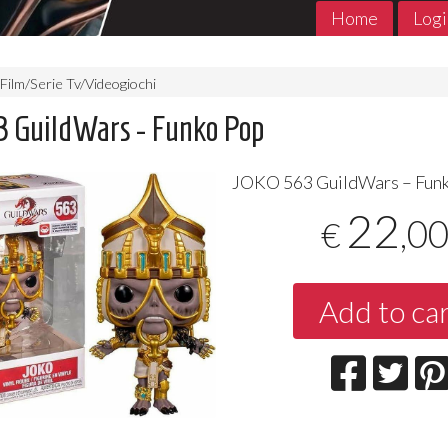
Home
Logi
Film/Serie Tv/Videogiochi
 GuildWars - Funko Pop
JOKO
563 GuildWars – Fun
22
,0
€
Add to ca
MADE in ABYSS 1- 11 Jpop
THE PROMIS
Jpop Conclu
7
€
,90
5
€
,90