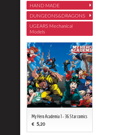
HAND MADE
DUNGEONS&DRAGONS
UGEARS Mechanical
Models
My Hero Academia 1 - 36 Star comics
5
€
,20