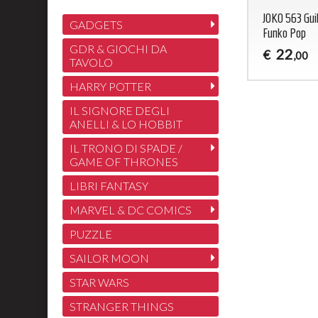
JOKO 563 Gui
GADGETS
Funko Pop
GDR & GIOCHI DA
22
€
,00
TAVOLO
HARRY POTTER
IL SIGNORE DEGLI
ANELLI & LO HOBBIT
IL TRONO DI SPADE /
GAME OF THRONES
LIBRI FANTASY
MARVEL & DC COMICS
PUZZLE
SAILOR MOON
STAR WARS
STRANGER THINGS