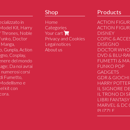
Shop
Products
cializzato in
Home
ACTION FIGUR
Model Kit, Harry
Categories
ACTION FIGUR
of Thrones, Noble
Your cart
DISNEY
 Funko, Doctor
Privacy and Cookies
COPIC & ACCE
 Manga,
Legal notices
DISEGNO
o, Gunpla, Action
About us
DOCTOR WH
segno, Cosplay,
DVD & BLU-RA
genere del mondo
FUMETTI & M
tage; Da noi avrai
FUNKO POP
 a numerosi corsi
Altri
GADGETS
i di Fumetto,
Dc/Marvel/Com
GDR & GIOCHI
i Modellismo e
Disney
HARRY POTTE
el kit con
Manga/Anime/J
IL SIGNORE DE
cora.
Il Trono di Spad
IL TRONO DI 
Harry Potter
LIBRI FANTASY
Lo Hobbit & Il Si
MARVEL & DC
Film/Serie Tv/Vi
PUZZLE
Sport
SAILOR MOON
Musica
STAR WARS
Star Wars
STRANGER TH