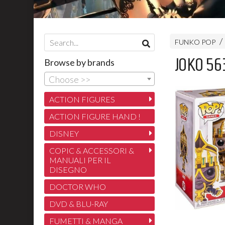
FUNKO POP
JOKO 563
Browse by brands
Choose >>
ACTION FIGURES
ACTION FIGURE HAND !
DISNEY
COPIC & ACCESSORI &
MANUALI PER IL
DISEGNO
DOCTOR WHO
DVD & BLU-RAY
FUMETTI & MANGA