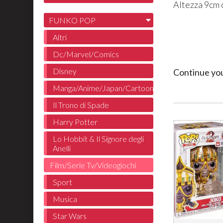
Altezza 9cm 
FUNKO POP
Altri
Dc/Marvel/Comics
Disney
Continue yo
Manga/Anime/Japan/Cartoon
Il Trono di Spade
Harry Potter
Lo Hobbit & Il Signore degli
Anelli
Film/Serie Tv/Videogiochi
Sport
Musica
Star Wars