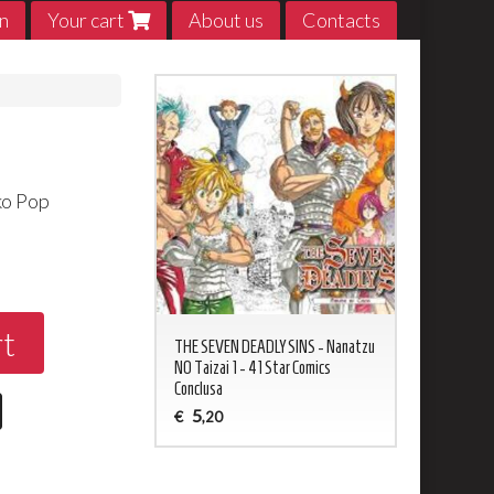
n
Your cart
About us
Contacts
ko Pop
0
rt
ED NEVERLAND 1 - 20
THE SEVEN DEADLY SINS - Nanatzu
My Hero Acade
sa
NO Taizai 1 - 41 Star Comics
5
€
,20
Conclusa
5
€
,20