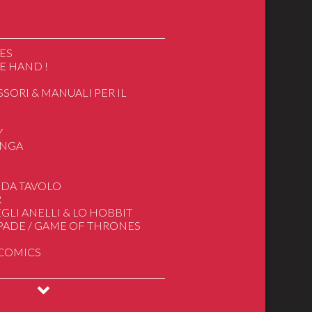
ES
E HAND !
SSORI & MANUALI PER IL
O
Y
ANGA
ics
 DA TAVOLO
R
apan/Cartoon
GLI ANELLI & LO HOBBIT
e
SPADE / GAME OF THRONES
gnore degli Anelli
 COMICS
deogiochi
INGS