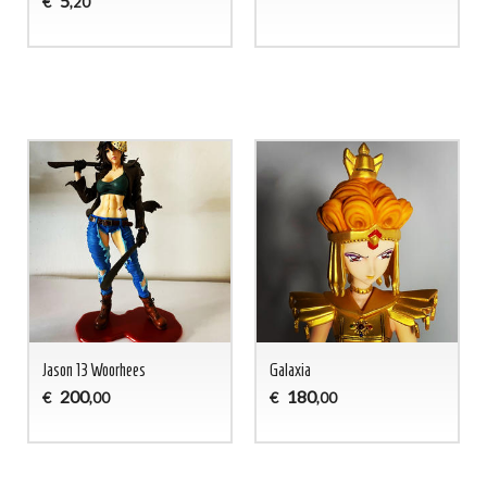
5
€
,20
Jason 13 Woorhees
Galaxia
200
180
€
€
,00
,00