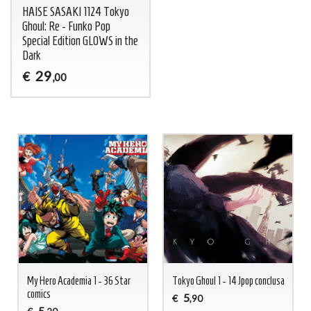
HAISE SASAKI 1124 Tokyo
Ghoul: Re - Funko Pop
Special Edition GLOWS in the
Dark
29
€
,00
My Hero Academia 1 - 36 Star
Tokyo Ghoul 1 - 14 Jpop conclusa
comics
5
€
,90
5