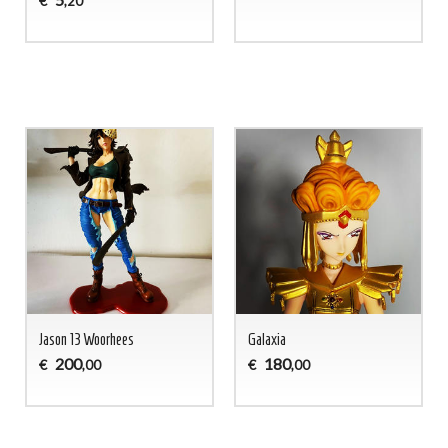
€
,20
Jason 13 Woorhees
Galaxia
200
180
€
€
,00
,00