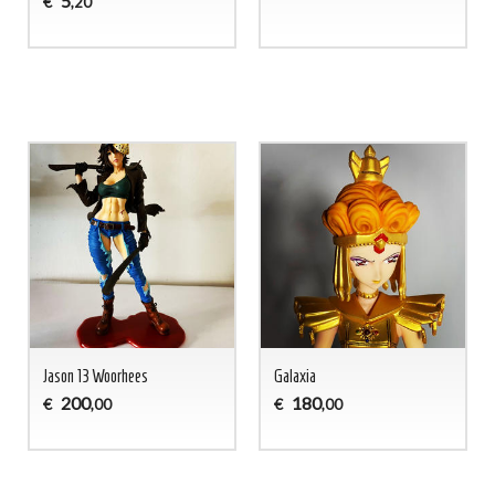
5
€
,20
Jason 13 Woorhees
Galaxia
200
180
€
€
,00
,00