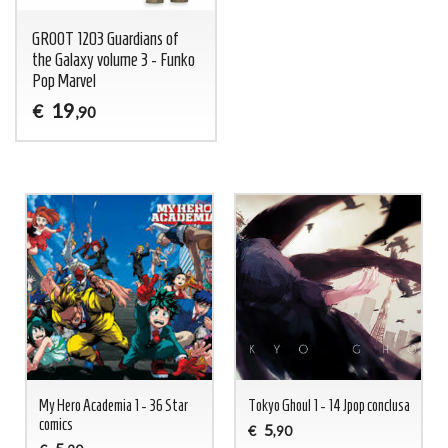
GROOT 1203 Guardians of
the Galaxy volume 3 - Funko
Pop Marvel
19
€
,90
My Hero Academia 1 - 36 Star
Tokyo Ghoul 1 - 14 Jpop conclusa
comics
5
€
,90