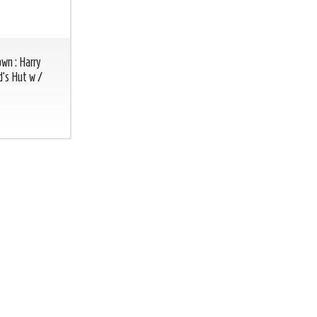
wn : Harry
's Hut w /
BICCHIERE GREEN LANTERN
BICCHIERE 
Lanterna Verde glass DC COMICS
DC
CO
BICCHIERE
GREEN
FLASH
LANTERN
Lanterna
7
€
,00
Verde glass DC
COMICS
7
€
,00