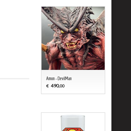
ald - Captain Harlock
Amon - DevilMan
Jason 13 Woo
490
200
€
€
,00
,00