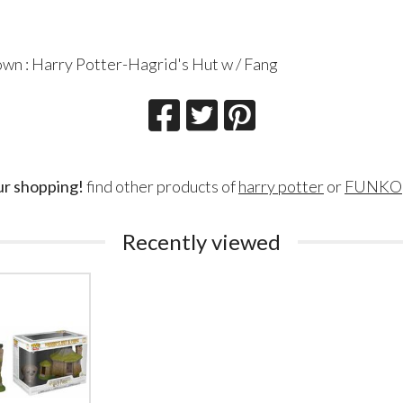
wn : Harry Potter-Hagrid's Hut w / Fang
ur shopping!
find other products of
harry potter
or
FUNKO
Recently viewed
Lillith Fau
Queen Esmer
180
200
€
€
,00
,00