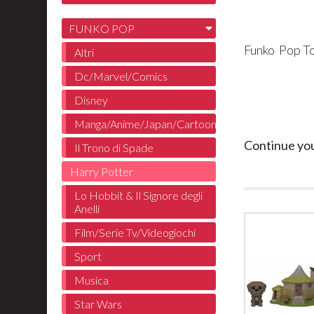
FUNKO POP
Funko Pop To
Altri
Dc/Marvel/Comics
Disney
Manga/Anime/Japan/Cartoon
Continue yo
Il Trono di Spade
Harry Potter
Lo Hobbit & Il Signore degli
Anelli
Film/Serie Tv/Videogiochi
Sport
Musica
Star Wars