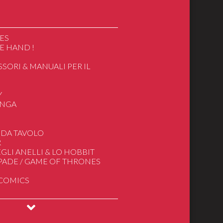
ES
E HAND !
SSORI & MANUALI PER IL
O
Y
ANGA
ics
 DA TAVOLO
R
apan/Cartoon
GLI ANELLI & LO HOBBIT
e
SPADE / GAME OF THRONES
gnore degli Anelli
 COMICS
deogiochi
INGS