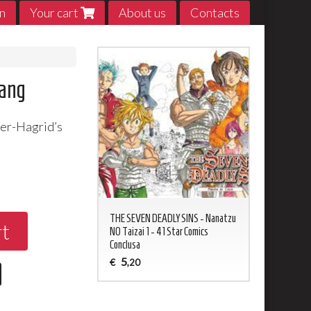
n
Your cart
About us
Contacts
Fang
ter-Hagrid’s
0
ED NEVERLAND 1 - 20
THE SEVEN DEADLY SINS - Nanatzu
My Hero Acade
rt
sa
NO Taizai 1 - 41 Star Comics
5
€
,20
Conclusa
5
€
,20