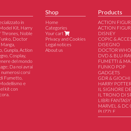
Shop
Products
cializzato in
Home
ACTION FIGUR
Model Kit, Harry
Categories
ACTION FIGUR
of Thrones, Noble
Your cart
DISNEY
 Funko, Doctor
Privacy and Cookies
COPIC & ACCE
 Manga,
Legal notices
DISEGNO
o, Gunpla, Action
About us
DOCTOR WH
segno, Cosplay,
DVD & BLU-RA
genere del mondo
FUMETTI & M
tage; Da noi avrai
FUNKO POP
 a numerosi corsi
Altri
GADGETS
i di Fumetto,
Dc/Marvel/Com
GDR & GIOCHI
i Modellismo e
Disney
HARRY POTTE
el kit con
Manga/Anime/J
IL SIGNORE DE
cora.
Il Trono di Spad
IL TRONO DI 
Harry Potter
LIBRI FANTASY
Lo Hobbit & Il Si
MARVEL & DC
Film/Serie Tv/Vi
PUZZLE
Sport
SAILOR MOON
Musica
STAR WARS
Star Wars
STRANGER TH