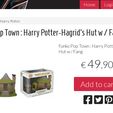
Home
Logi
Harry Potter
p Town : Harry Potter-Hagrid's Hut w / 
Funko Pop Town : Harry Pot
Hut w / Fang
49
,9
€
MADE in ABYSS 1- 11 Jpop
THE PROMIS
Add to ca
Jpop Conclu
7
€
,90
5
€
,90