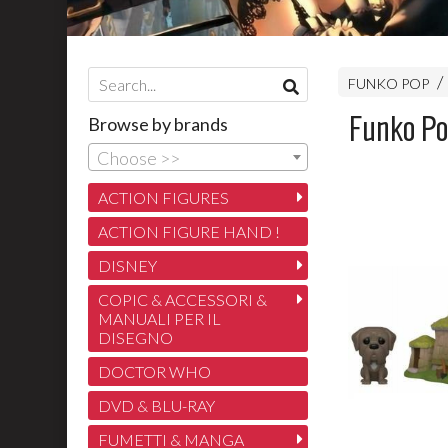
FUNKO POP
Funko Po
Browse by brands
Choose >>
ACTION FIGURES
ACTION FIGURE HAND !
DISNEY
COPIC & ACCESSORI &
MANUALI PER IL
DISEGNO
DOCTOR WHO
DVD & BLU-RAY
FUMETTI & MANGA