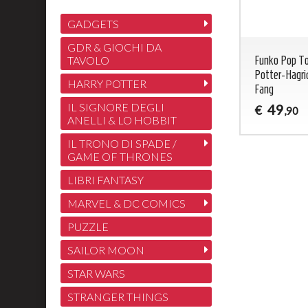
GADGETS
GDR & GIOCHI DA
TAVOLO
Funko Pop To
Potter-Hagrid
HARRY POTTER
Fang
IL SIGNORE DEGLI
49
€
,90
ANELLI & LO HOBBIT
IL TRONO DI SPADE /
GAME OF THRONES
LIBRI FANTASY
MARVEL & DC COMICS
PUZZLE
SAILOR MOON
STAR WARS
STRANGER THINGS