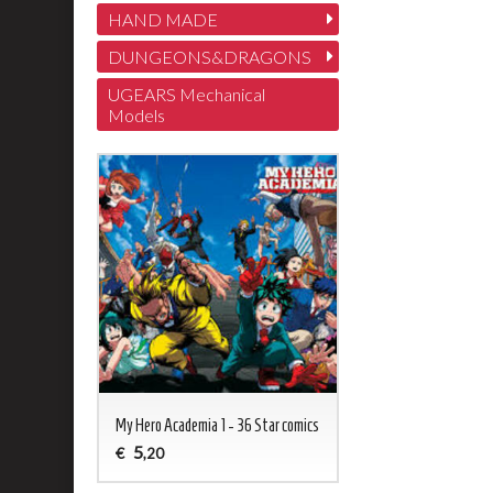
HAND MADE
DUNGEONS&DRAGONS
UGEARS Mechanical
Models
My Hero Academia 1 - 36 Star comics
5
€
,20