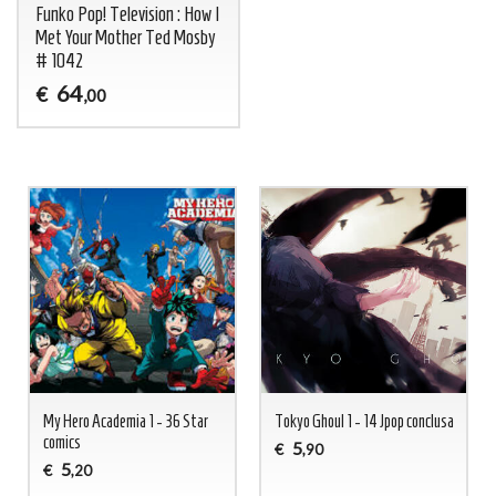
Funko Pop! Television : How I
Met Your Mother Ted Mosby
# 1042
64
€
,00
My Hero Academia 1 - 36 Star
Tokyo Ghoul 1 - 14 Jpop conclusa
comics
5
€
,90
5
€
,20