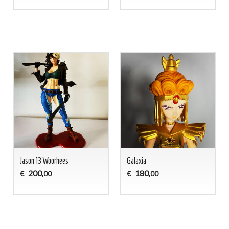
Jason 13 Woorhees
Galaxia
200
180
€
€
,00
,00