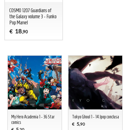
COSMO 1207 Guardians of
the Galaxy volume 3 - Funko
Pop Marvel
18
€
,90
My Hero Academia 1 - 36 Star
Tokyo Ghoul 1 - 14 Jpop conclusa
comics
5
€
,90
5
€
,20