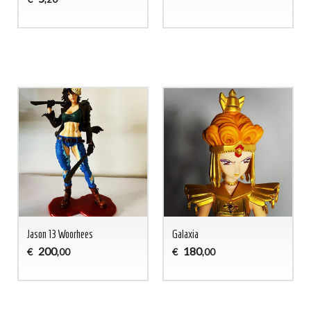
Jason 13 Woorhees
Galaxia
200
180
€
€
,00
,00