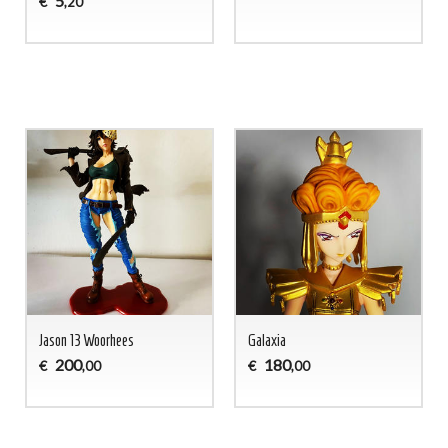
5
€
,20
Jason 13 Woorhees
Galaxia
200
180
€
€
,00
,00