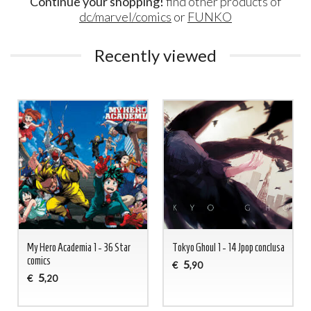
Continue your shopping!
find other products of
dc/marvel/comics
or
FUNKO
Recently viewed
My Hero Academia 1 - 36 Star
Tokyo Ghoul 1 - 14 Jpop conclusa
comics
5
€
,90
5
€
,20