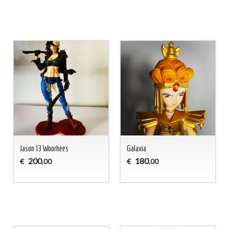
Jason 13 Woorhees
Galaxia
200
180
€
€
,00
,00