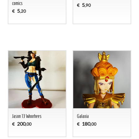
comics
5
€
,90
5
€
,20
Jason 13 Woorhees
Galaxia
200
180
€
€
,00
,00