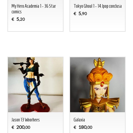
My Hero Academia 1 - 36 Star
Tokyo Ghoul 1 - 14 Jpop conclusa
comics
5
€
,90
5
€
,20
Jason 13 Woorhees
Galaxia
200
180
€
€
,00
,00