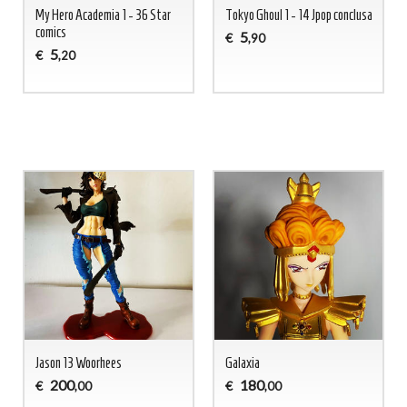
My Hero Academia 1 - 36 Star
Tokyo Ghoul 1 - 14 Jpop conclusa
comics
5
€
,90
5
€
,20
Jason 13 Woorhees
Galaxia
200
180
€
€
,00
,00