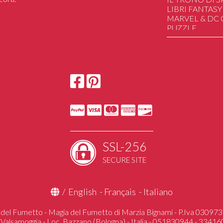
LIBRI FANTASY
MARVEL & DC
PUZZLE
SAILOR MOON
STAR WARS
STRANGER TH
HAND MADE
DUNGEONS&
UGEARS Mechan
SSL-256
SECURE SITE
/
English
-
Français
-
Italiano
del Fumetto - Magia del Fumetto di Marzia Bignami - P.Iva 0309
 Valsamoggia - Loc. Bazzano (Bologna) - Italia - 051830944 - 3341