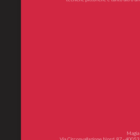
Magia 
Via Circonvallazione Nord, 87 - 40053