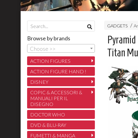
GADGETS
A
Pyramid 
Browse by brands
Choose >>
Titan Mu
ACTION FIGURES
ACTION FIGURE HAND !
DISNEY
COPIC & ACCESSORI &
MANUALI PER IL
DISEGNO
DOCTOR WHO
DVD & BLU-RAY
FUMETTI & MANGA