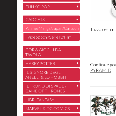
FUNKO POP
GADGETS
Anime/Manga/Japan/Cartoon
Tazza cerami
Videogiochi/SerieTv/Film
GDR & GIOCHI DA
TAVOLO
HARRY POTTER
Continue yo
PYRAMID
IL SIGNORE DEGLI
ANELLI & LO HOBBIT
IL TRONO DI SPADE /
GAME OF THRONES
LIBRI FANTASY
MARVEL & DC COMICS