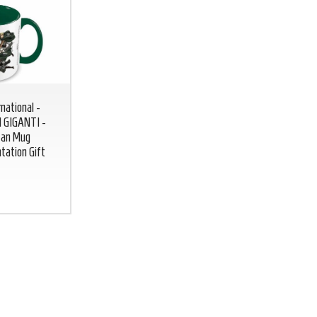
national -
 GIGANTI -
BICCHIERE GREEN LANTERN
BICCHIERE 
tan Mug
Lanterna Verde glass DC COMICS
DC
CO
tation Gift
BICCHIERE
GREEN
FLASH
LANTERN
Lanterna
7
€
,00
Verde glass DC
COMICS
7
€
,00