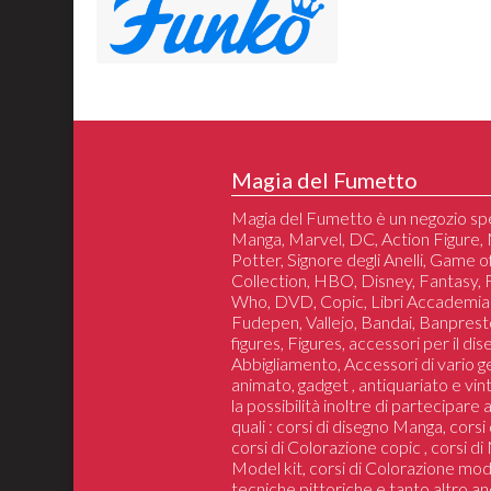
Magia del Fumetto
Magia del Fumetto è un negozio spe
Manga, Marvel, DC, Action Figure, 
Potter, Signore degli Anelli, Game 
Collection, HBO, Disney, Fantasy,
Who, DVD, Copic, Libri Accademia
Fudepen, Vallejo, Bandai, Banprest
figures, Figures, accessori per il di
Abbigliamento, Accessori di vario 
animato, gadget , antiquariato e vin
la possibilità inoltre di partecipare
quali : corsi di disegno Manga, cors
corsi di Colorazione copic , corsi d
Model kit, corsi di Colorazione mod
tecniche pittoriche e tanto altro an