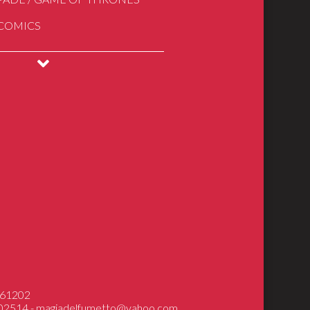
 COMICS
INGS
DRAGONS
ical Models
7361202
602514 -
magiadelfumetto@yahoo.com