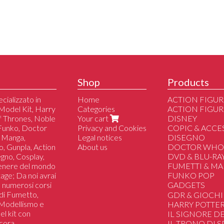
Shop
Products
cializzato in
Home
ACTION FIGUR
Model Kit, Harry
Categories
ACTION FIGUR
of Thrones, Noble
Your cart
DISNEY
 Funko, Doctor
Privacy and Cookies
COPIC & ACCE
 Manga,
Legal notices
DISEGNO
o, Gunpla, Action
About us
DOCTOR WH
segno, Cosplay,
DVD & BLU-RA
genere del mondo
FUMETTI & M
tage; Da noi avrai
FUNKO POP
 a numerosi corsi
GADGETS
i di Fumetto,
Anime/Manga/J
GDR & GIOCHI
i Modellismo e
Videogiochi/Ser
HARRY POTTE
el kit con
IL SIGNORE DE
cora.
IL TRONO DI 