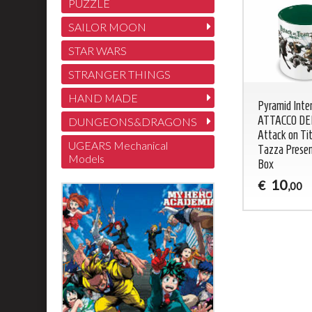
PUZZLE
SAILOR MOON
STAR WARS
STRANGER THINGS
HAND MADE
Pyramid Inter
ATTACCO DEI
DUNGEONS&DRAGONS
Attack on Ti
UGEARS Mechanical
Tazza Presen
Models
Box
10
€
,00