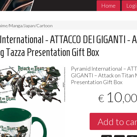
Home
Logi
nime/Manga/Japan/Cartoon
International - ATTACCO DEI GIGANTI - A
g Tazza Presentation Gift Box
Pyramid International –
AT
GIGANTI
– Attack on Titan
Presentation Gift Box
10
,0
€
MADE in ABYSS 1- 11 Jpop
THE PROMIS
Jpop Conclu
7
€
,90
5
€
,90
Add to ca