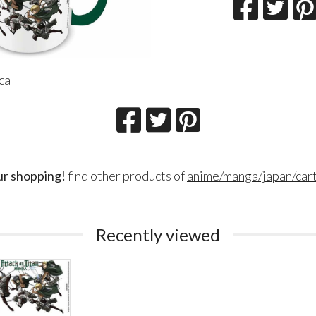
ca
ur shopping!
find other products of
anime/manga/japan/car
Lillith Fau
Queen Esmer
180
200
€
€
,00
,00
Recently viewed