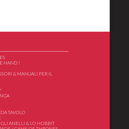
ES
E HAND !
SSORI & MANUALI PER IL
O
Y
ANGA
apan/Cartoon
 DA TAVOLO
ieTv/Film
R
GLI ANELLI & LO HOBBIT
SPADE / GAME OF THRONES