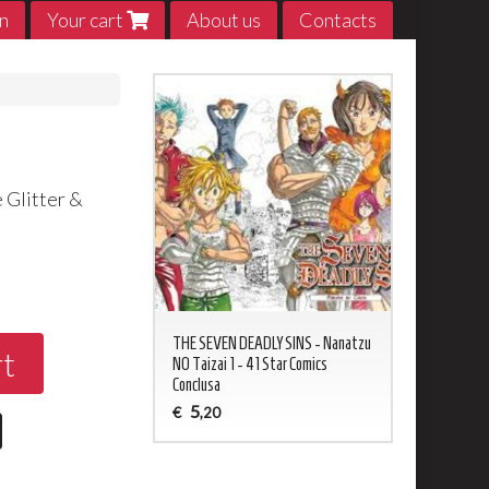
n
Your cart
About us
Contacts
 Glitter &
0
ED NEVERLAND 1 - 20
THE SEVEN DEADLY SINS - Nanatzu
My Hero Acade
rt
sa
NO Taizai 1 - 41 Star Comics
5
€
,20
Conclusa
5
€
,20