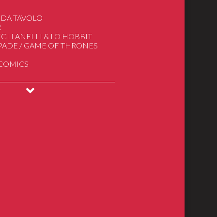
 DA TAVOLO
R
GLI ANELLI & LO HOBBIT
SPADE / GAME OF THRONES
 COMICS
INGS
DRAGONS
ical Models