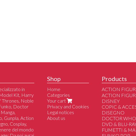
Shop
Products
cializzato in
Home
ACTION FIGUR
Model Kit, Harry
Categories
Altri
ACTION FIGUR
of Thrones, Noble
Your cart
DC/Marvel/Com
DISNEY
 Funko, Doctor
Privacy and Cookies
Disney
COPIC & ACCE
 Manga,
Legal notices
Manga/Anime/J
DISEGNO
o, Gunpla, Action
About us
Film/Serie Tv/Vi
DOCTOR WH
segno, Cosplay,
DVD & BLU-RA
genere del mondo
FUMETTI & M
tage; Da noi avrai
FUNKO POP