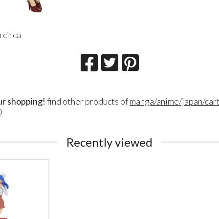
 circa
ur shopping!
find other products of
manga/anime/japan/car
O
Lillith Fau
Queen Esmer
Recently viewed
180
200
€
€
,00
,00