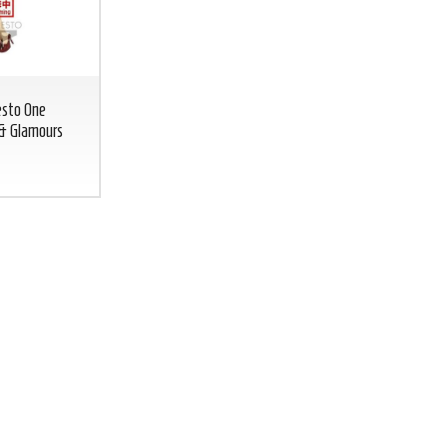
esto One
 & Glamours
BICCHIERE GREEN LANTERN
BICCHIERE 
Lanterna Verde glass DC COMICS
DC
CO
BICCHIERE
GREEN
FLASH
LANTERN
Lanterna
7
€
,00
Verde glass DC
COMICS
7
€
,00