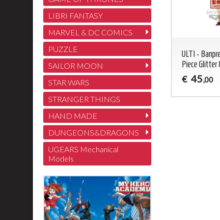
LIBRI FANTASY
MARVEL & DC COMICS
PUZZLE
ULTI - Banpr
Piece Glitter
SAILOR MOON
45
€
,00
STAR WARS
STRANGER THINGS
HAND MADE
DUNGEONS&DRAGONS
UGEARS Mechanical
Models