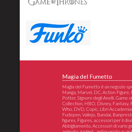
Magia del Fumetto
Magia del Fumetto è un negozio spe
Manga, Marvel, DC, Action Figure, 
Potter, Signore degli Anelli, Game 
Collection, HBO, Disney, Fantasy,
Who, DVD, Copic, Libri Accademia
Fudepen, Vallejo, Bandai, Banprest
figures, Figures, accessori per il di
Abbigliamento, Accessori di vario 
animato, gadget , antiquariato e vin