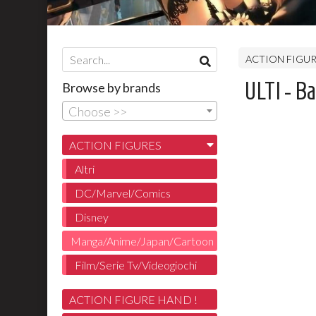
ACTION FIGU
ULTI - B
Browse by brands
Choose >>
ACTION FIGURES
Altri
DC/Marvel/Comics
Disney
Manga/Anime/Japan/Cartoon
Film/Serie Tv/Videogiochi
ACTION FIGURE HAND !