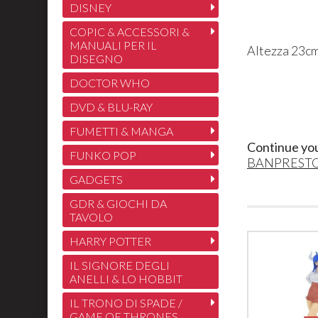
DISNEY
COPIC & ACCESSORI &
MANUALI PER IL
Altezza 23cm
DISEGNO
DOCTOR WHO
DVD & BLU-RAY
FUMETTI & MANGA
Continue yo
FUNKO POP
BANPREST
GADGETS
GDR & GIOCHI DA
TAVOLO
HARRY POTTER
IL SIGNORE DEGLI
ANELLI & LO HOBBIT
IL TRONO DI SPADE /
GAME OF THRONES