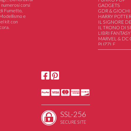
 a numerosi corsi
GADGETS
i di Fumetto,
GDR & GIOCHI
i Modellismo e
HARRY POTTE
el kit con
IL SIGNORE DE
cora.
IL TRONO DI 
LIBRI FANTASY
MARVEL & DC
PUZZLE
SAILOR MOON
STAR WARS
STRANGER TH
HAND MADE
DUNGEONS&
UGEARS Mechan
SSL-256
SECURE SITE