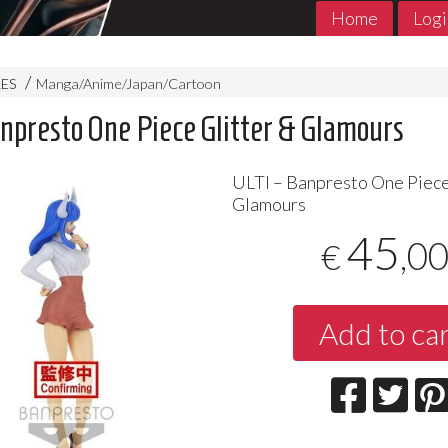
Home
Logi
RES
Manga/Anime/Japan/Cartoon
anpresto One Piece Glitter & Glamours
ULTI
– Banpresto One Piece
Glamours
45
,0
€
MADE in ABYSS 1- 11 Jpop
THE PROMIS
Add to ca
Jpop Conclu
7
€
,90
5
€
,90