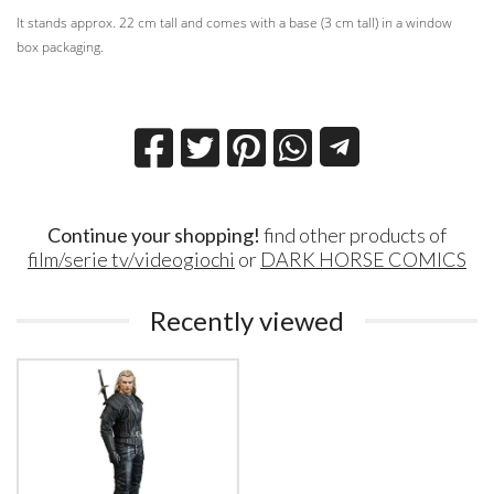
It stands approx. 22 cm tall and comes with a base (3 cm tall) in a window
box packaging.
Continue your shopping!
find other products of
film/serie tv/videogiochi
or
DARK HORSE COMICS
Recently viewed