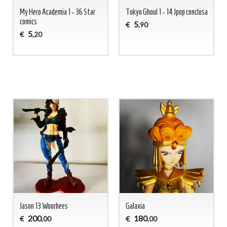
My Hero Academia 1 - 36 Star
Tokyo Ghoul 1 - 14 Jpop conclusa
comics
5
€
,90
5
€
,20
Jason 13 Woorhees
Galaxia
200
180
€
€
,00
,00